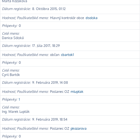
Marta Kozáková
Dátum registrácie
8. Októbra 2015, 01:12
Hodnosť, Používateľské meno
Hlavný kontrolór obce
dsolska
Príspevky
0
Celé meno
Danica Sölská
Dátum registrácie
17. Júla 2017, 18:29
Hodnosť, Používateľské meno
občan
cbartok1
Príspevky
0
Celé meno
Cyril Bartók
Dátum registrácie
9. Februára 2019, 14:08
Hodnosť, Používateľské meno
Poslanec OZ
mluptak
Príspevky
1
Celé meno
Ing. Marek Lupták
Dátum registrácie
9. Februára 2019, 18:54
Hodnosť, Používateľské meno
Poslanec OZ
pkozarova
Príspevky
0