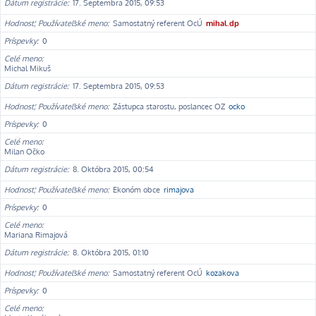
Dátum registrácie
17. Septembra 2015, 09:53
Hodnosť, Používateľské meno
Samostatný referent OcÚ
mihal.dp
Príspevky
0
Celé meno
Michal Mikuš
Dátum registrácie
17. Septembra 2015, 09:53
Hodnosť, Používateľské meno
Zástupca starostu, poslancec OZ
ocko
Príspevky
0
Celé meno
Milan Očko
Dátum registrácie
8. Októbra 2015, 00:54
Hodnosť, Používateľské meno
Ekonóm obce
rimajova
Príspevky
0
Celé meno
Mariana Rimajová
Dátum registrácie
8. Októbra 2015, 01:10
Hodnosť, Používateľské meno
Samostatný referent OcÚ
kozakova
Príspevky
0
Celé meno