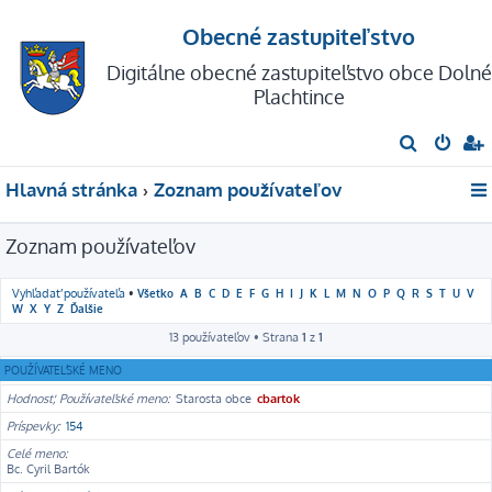
Obecné zastupiteľstvo
Digitálne obecné zastupiteľstvo obce Dolné
Plachtince
H
ľ
Hlavná stránka
Zoznam používateľov
a
d
Zoznam používateľov
a
ť
Vyhľadať používateľa
•
Všetko
A
B
C
D
E
F
G
H
I
J
K
L
M
N
O
P
Q
R
S
T
U
V
W
X
Y
Z
Ďalšie
13 používateľov • Strana
1
z
1
POUŽÍVATEĽSKÉ MENO
Hodnosť, Používateľské meno
Starosta obce
cbartok
Príspevky
154
Celé meno
Bc. Cyril Bartók