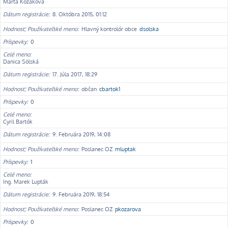
Marta Kozáková
Dátum registrácie
8. Októbra 2015, 01:12
Hodnosť, Používateľské meno
Hlavný kontrolór obce
dsolska
Príspevky
0
Celé meno
Danica Sölská
Dátum registrácie
17. Júla 2017, 18:29
Hodnosť, Používateľské meno
občan
cbartok1
Príspevky
0
Celé meno
Cyril Bartók
Dátum registrácie
9. Februára 2019, 14:08
Hodnosť, Používateľské meno
Poslanec OZ
mluptak
Príspevky
1
Celé meno
Ing. Marek Lupták
Dátum registrácie
9. Februára 2019, 18:54
Hodnosť, Používateľské meno
Poslanec OZ
pkozarova
Príspevky
0