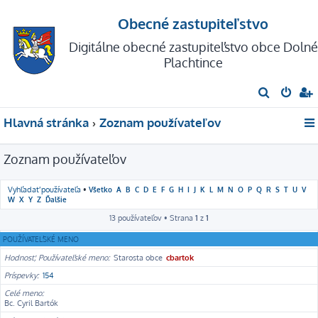
Obecné zastupiteľstvo
Digitálne obecné zastupiteľstvo obce Dolné
Plachtince
H
ľ
Hlavná stránka
Zoznam používateľov
a
d
Zoznam používateľov
a
ť
Vyhľadať používateľa
•
Všetko
A
B
C
D
E
F
G
H
I
J
K
L
M
N
O
P
Q
R
S
T
U
V
W
X
Y
Z
Ďalšie
13 používateľov • Strana
1
z
1
POUŽÍVATEĽSKÉ MENO
Hodnosť, Používateľské meno
Starosta obce
cbartok
Príspevky
154
Celé meno
Bc. Cyril Bartók