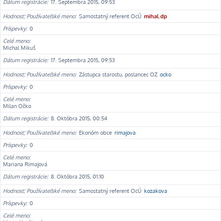
Dátum registrácie
17. Septembra 2015, 09:53
Hodnosť, Používateľské meno
Samostatný referent OcÚ
mihal.dp
Príspevky
0
Celé meno
Michal Mikuš
Dátum registrácie
17. Septembra 2015, 09:53
Hodnosť, Používateľské meno
Zástupca starostu, poslancec OZ
ocko
Príspevky
0
Celé meno
Milan Očko
Dátum registrácie
8. Októbra 2015, 00:54
Hodnosť, Používateľské meno
Ekonóm obce
rimajova
Príspevky
0
Celé meno
Mariana Rimajová
Dátum registrácie
8. Októbra 2015, 01:10
Hodnosť, Používateľské meno
Samostatný referent OcÚ
kozakova
Príspevky
0
Celé meno