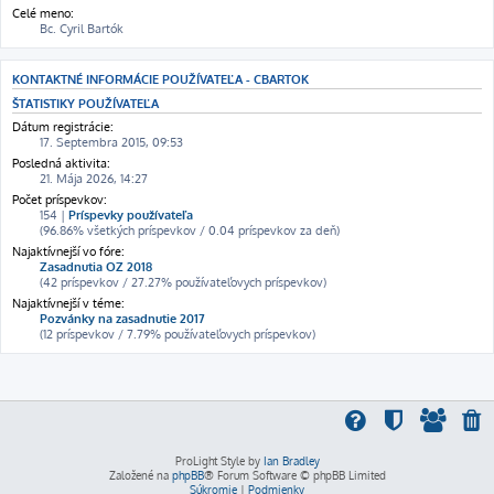
Celé meno:
Bc. Cyril Bartók
KONTAKTNÉ INFORMÁCIE POUŽÍVATEĽA - CBARTOK
ŠTATISTIKY POUŽÍVATEĽA
Dátum registrácie:
17. Septembra 2015, 09:53
Posledná aktivita:
21. Mája 2026, 14:27
Počet príspevkov:
154 |
Príspevky používateľa
(96.86% všetkých príspevkov / 0.04 príspevkov za deň)
Najaktívnejší vo fóre:
Zasadnutia OZ 2018
(42 príspevkov / 27.27% používateľovych príspevkov)
Najaktívnejší v téme:
Pozvánky na zasadnutie 2017
(12 príspevkov / 7.79% používateľovych príspevkov)
ProLight Style by
Ian Bradley
Založené na
phpBB
® Forum Software © phpBB Limited
Súkromie
|
Podmienky