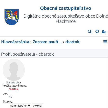
Obecné zastupiteľstvo
Digitálne obecné zastupiteľstvo obce Dolné
Plachtince
H
ľ
Hlavná stránka
Zoznam používateľov
cbartok
a
d
Profil používateľa - cbartok
a
ť
Starosta obce
Používateľské meno:
cbartok
Vek:
45
Skupiny: