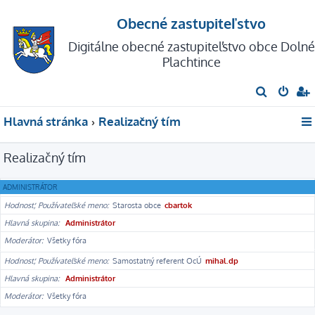
Obecné zastupiteľstvo
Digitálne obecné zastupiteľstvo obce Dolné
Plachtince
H
ľ
Hlavná stránka
Realizačný tím
a
d
Realizačný tím
a
ť
ADMINISTRÁTOR
Hodnosť, Používateľské meno
Starosta obce
cbartok
Hlavná skupina
Administrátor
Moderátor
Všetky fóra
Hodnosť, Používateľské meno
Samostatný referent OcÚ
mihal.dp
Hlavná skupina
Administrátor
Moderátor
Všetky fóra