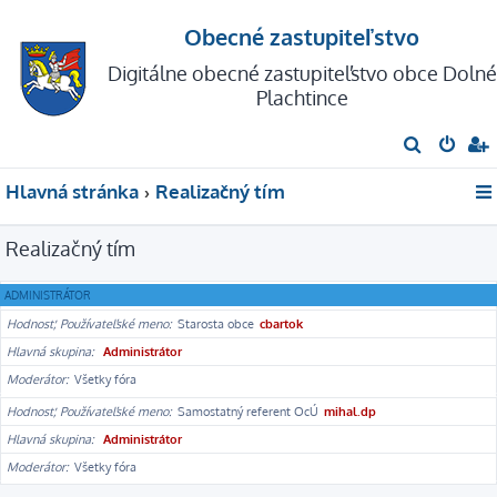
Obecné zastupiteľstvo
Digitálne obecné zastupiteľstvo obce Dolné
Plachtince
H
ľ
Hlavná stránka
Realizačný tím
a
d
Realizačný tím
a
ť
ADMINISTRÁTOR
Hodnosť, Používateľské meno
Starosta obce
cbartok
Hlavná skupina
Administrátor
Moderátor
Všetky fóra
Hodnosť, Používateľské meno
Samostatný referent OcÚ
mihal.dp
Hlavná skupina
Administrátor
Moderátor
Všetky fóra