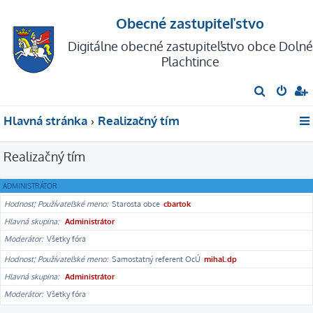
Obecné zastupiteľstvo
Digitálne obecné zastupiteľstvo obce Dolné
Plachtince
H
ľ
Hlavná stránka
Realizačný tím
a
d
Realizačný tím
a
ť
ADMINISTRÁTOR
Hodnosť, Používateľské meno
Starosta obce
cbartok
Hlavná skupina
Administrátor
Moderátor
Všetky fóra
Hodnosť, Používateľské meno
Samostatný referent OcÚ
mihal.dp
Hlavná skupina
Administrátor
Moderátor
Všetky fóra