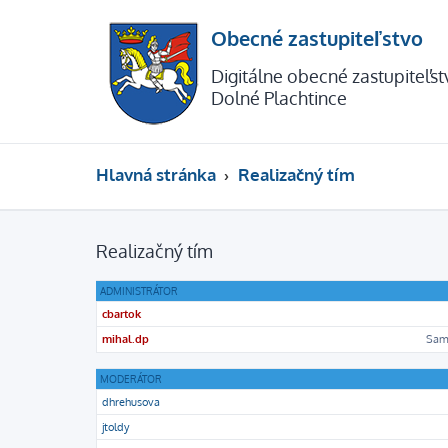
Obecné zastupiteľstvo
Digitálne obecné zastupiteľs
Dolné Plachtince
Hlavná stránka
Realizačný tím
Realizačný tím
ADMINISTRÁTOR
cbartok
mihal.dp
Sam
MODERÁTOR
dhrehusova
jtoldy