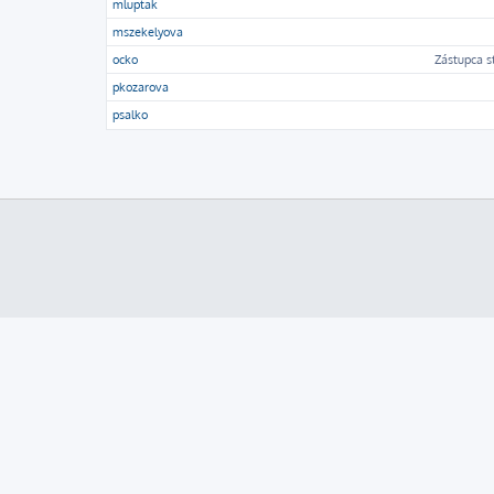
mluptak
mszekelyova
ocko
Zástupca s
pkozarova
psalko