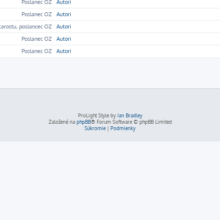
Poslanec OZ
Autori
Poslanec OZ
Autori
tarostu, poslancec OZ
Autori
Poslanec OZ
Autori
Poslanec OZ
Autori
ProLight Style by
Ian Bradley
Založené na
phpBB
® Forum Software © phpBB Limited
Súkromie
|
Podmienky