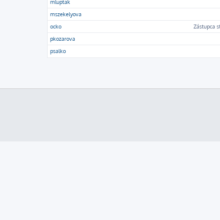
mluptak
mszekelyova
ocko
Zástupca s
pkozarova
psalko