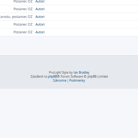
Poslanec OZ
Autori
Poslanec OZ
Autori
tarostu, poslancec OZ
Autori
Poslanec OZ
Autori
Poslanec OZ
Autori
ProLight Style by
Ian Bradley
Založené na
phpBB
® Forum Software © phpBB Limited
Súkromie
|
Podmienky