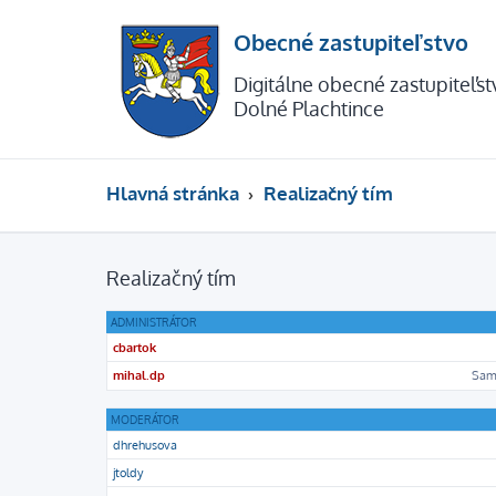
Obecné zastupiteľstvo
Digitálne obecné zastupiteľs
Dolné Plachtince
Hlavná stránka
Realizačný tím
Realizačný tím
ADMINISTRÁTOR
cbartok
mihal.dp
Sam
MODERÁTOR
dhrehusova
jtoldy