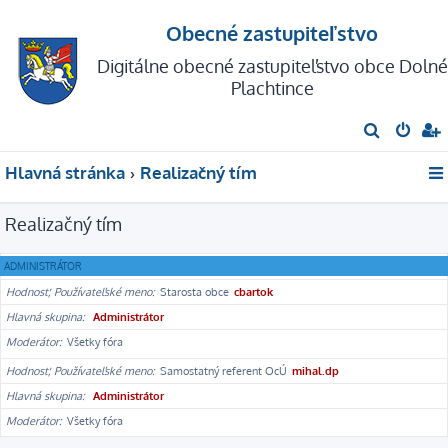
Obecné zastupiteľstvo
Digitálne obecné zastupiteľstvo obce Dolné
Plachtince
H
ľ
Hlavná stránka
Realizačný tím
a
d
Realizačný tím
a
ť
ADMINISTRÁTOR
Hodnosť, Používateľské meno
Starosta obce
cbartok
Hlavná skupina
Administrátor
Moderátor
Všetky fóra
Hodnosť, Používateľské meno
Samostatný referent OcÚ
mihal.dp
Hlavná skupina
Administrátor
Moderátor
Všetky fóra