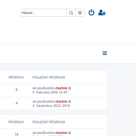
Hľadať
Rozšírené vyhľadávanie
PRÍSPEVKY
POSLEDNÝ PRÍSPEVOK
Z
od používateľa
cbartok
5
o
9. Februára 2019, 14:49
b
r
Z
od používateľa
cbartok
4
a
o
4. Decembra 2022, 09:51
z
b
i
r
ť
a
p
PRÍSPEVKY
POSLEDNÝ PRÍSPEVOK
z
o
i
s
ť
Z
od používateľa
cbartok
14
l
p