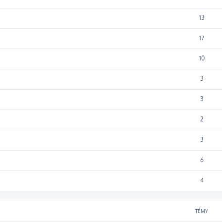
13
17
10
3
3
2
3
6
4
TÉMY