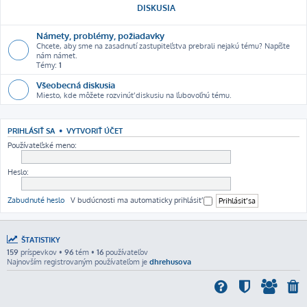
DISKUSIA
Námety, problémy, požiadavky
Chcete, aby sme na zasadnutí zastupiteľstva prebrali nejakú tému? Napíšte
nám námet.
Témy:
1
Všeobecná diskusia
Miesto, kde môžete rozvinúť diskusiu na ľubovoľnú tému.
PRIHLÁSIŤ SA
•
VYTVORIŤ ÚČET
Používateľské meno:
Heslo:
Zabudnuté heslo
V budúcnosti ma automaticky prihlásiť
ŠTATISTIKY
159
príspevkov •
96
tém •
16
používateľov
Najnovším registrovaným používateľom je
dhrehusova