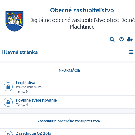
Obecné zastupiteľstvo
Digitálne obecné zastupiteľstvo obce Dolné
Plachtince
H
ľ
Hlavná stránka
a
d
a
INFORMÁCIE
ť
Legislatíva
Právne minimum
Témy:
5
Povinné zverejňovanie
Témy:
4
Zasadnutia obecného zastupiteľstva
Zasadnutia OZ 2016