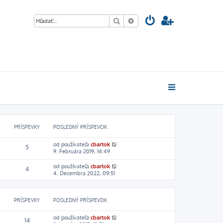
Hľadať
Rozšírené vyhľadávanie
PRÍSPEVKY
POSLEDNÝ PRÍSPEVOK
Z
od používateľa
cbartok
5
o
9. Februára 2019, 14:49
b
r
Z
od používateľa
cbartok
4
a
o
4. Decembra 2022, 09:51
z
b
i
r
ť
a
p
PRÍSPEVKY
POSLEDNÝ PRÍSPEVOK
z
o
i
s
ť
Z
od používateľa
cbartok
14
l
p