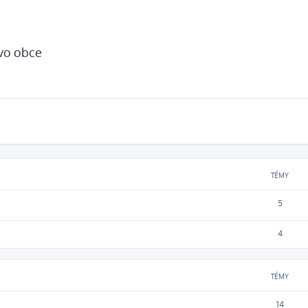
tvo obce
TÉMY
5
4
TÉMY
14