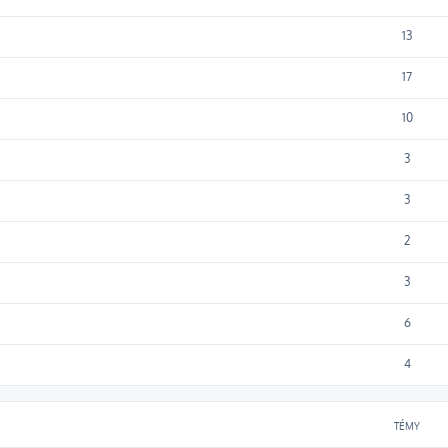
13
17
10
3
3
2
3
6
4
TÉMY