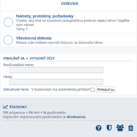
DISKUSIA
Námety, problémy, požiadavky
Chcete, aby sme na zasadnutí zastupiteľstva prebrali nejakú tému? Napíšte
nám námet.
Témy:
1
Všeobecná diskusia
Miesto, kde môžete rozvinúť diskusiu na ľubovoľnú tému.
PRIHLÁSIŤ SA
•
VYTVORIŤ ÚČET
Používateľské meno:
Heslo:
Zabudnuté heslo
V budúcnosti ma automaticky prihlásiť
ŠTATISTIKY
159
príspevkov •
96
tém •
16
používateľov
Najnovším registrovaným používateľom je
dhrehusova