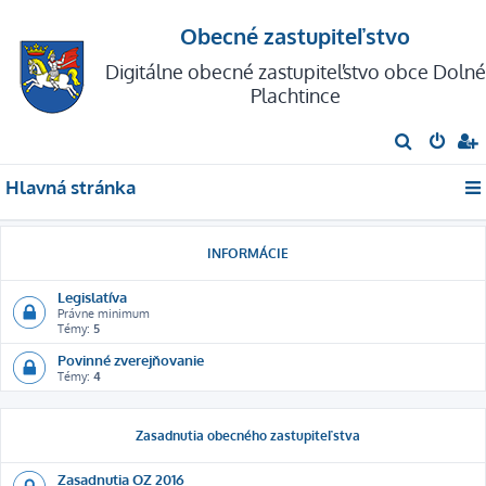
Obecné zastupiteľstvo
Digitálne obecné zastupiteľstvo obce Dolné
Plachtince
H
ľ
Hlavná stránka
a
d
a
INFORMÁCIE
ť
Legislatíva
Právne minimum
Témy:
5
Povinné zverejňovanie
Témy:
4
Zasadnutia obecného zastupiteľstva
Zasadnutia OZ 2016