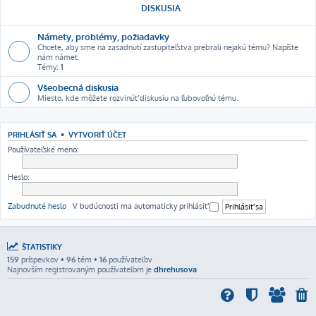
DISKUSIA
Námety, problémy, požiadavky
Chcete, aby sme na zasadnutí zastupiteľstva prebrali nejakú tému? Napíšte
nám námet.
Témy:
1
Všeobecná diskusia
Miesto, kde môžete rozvinúť diskusiu na ľubovoľnú tému.
PRIHLÁSIŤ SA
•
VYTVORIŤ ÚČET
Používateľské meno:
Heslo:
Zabudnuté heslo
V budúcnosti ma automaticky prihlásiť
ŠTATISTIKY
159
príspevkov •
96
tém •
16
používateľov
Najnovším registrovaným používateľom je
dhrehusova