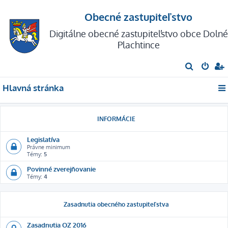
Obecné zastupiteľstvo
Digitálne obecné zastupiteľstvo obce Dolné
Plachtince
H
ľ
Hlavná stránka
a
d
a
INFORMÁCIE
ť
Legislatíva
Právne minimum
Témy:
5
Povinné zverejňovanie
Témy:
4
Zasadnutia obecného zastupiteľstva
Zasadnutia OZ 2016