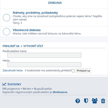
DISKUSIA
Námety, problémy, požiadavky
Chcete, aby sme na zasadnutí zastupiteľstva prebrali nejakú tému? Napíšte
nám námet.
Témy:
1
Všeobecná diskusia
Miesto, kde môžete rozvinúť diskusiu na ľubovoľnú tému.
PRIHLÁSIŤ SA
•
VYTVORIŤ ÚČET
Používateľské meno:
Heslo:
Zabudnuté heslo
V budúcnosti ma automaticky prihlásiť
ŠTATISTIKY
159
príspevkov •
96
tém •
16
používateľov
Najnovším registrovaným používateľom je
dhrehusova