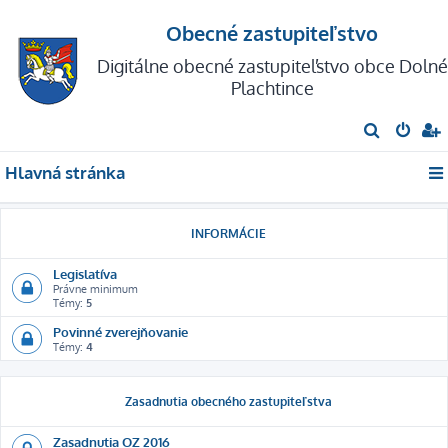
Obecné zastupiteľstvo
Digitálne obecné zastupiteľstvo obce Dolné
Plachtince
H
ľ
Hlavná stránka
a
d
a
INFORMÁCIE
ť
Legislatíva
Právne minimum
Témy:
5
Povinné zverejňovanie
Témy:
4
Zasadnutia obecného zastupiteľstva
Zasadnutia OZ 2016