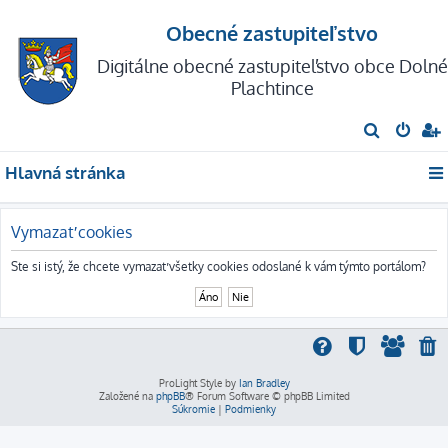
Obecné zastupiteľstvo
Digitálne obecné zastupiteľstvo obce Dolné
Plachtince
H
ľ
Hlavná stránka
a
d
a
Vymazať cookies
ť
Ste si istý, že chcete vymazať všetky cookies odoslané k vám týmto portálom?
ProLight Style by
Ian Bradley
Založené na
phpBB
® Forum Software © phpBB Limited
Súkromie
|
Podmienky