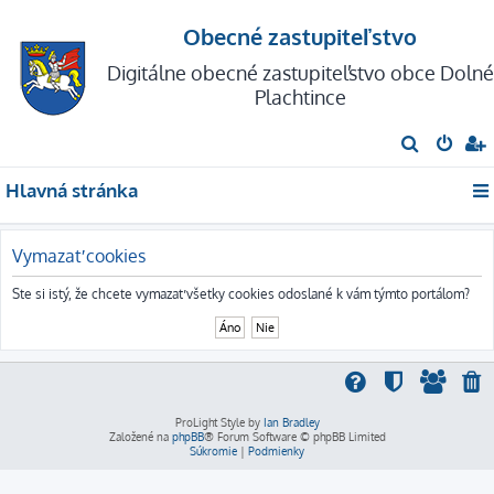
Obecné zastupiteľstvo
Digitálne obecné zastupiteľstvo obce Dolné
Plachtince
H
ľ
Hlavná stránka
a
d
a
Vymazať cookies
ť
Ste si istý, že chcete vymazať všetky cookies odoslané k vám týmto portálom?
ProLight Style by
Ian Bradley
Založené na
phpBB
® Forum Software © phpBB Limited
Súkromie
|
Podmienky