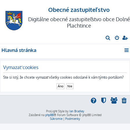
Obecné zastupiteľstvo
Digitálne obecné zastupiteľstvo obce Dolné
Plachtince
H
ľ
Hlavná stránka
a
d
a
Vymazať cookies
ť
Ste si istý, že chcete vymazať všetky cookies odoslané k vám týmto portálom?
ProLight Style by
Ian Bradley
Založené na
phpBB
® Forum Software © phpBB Limited
Súkromie
|
Podmienky