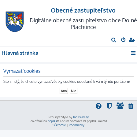
Obecné zastupiteľstvo
Digitálne obecné zastupiteľstvo obce Dolné
Plachtince
H
ľ
Hlavná stránka
a
d
a
Vymazať cookies
ť
Ste si istý, že chcete vymazať všetky cookies odoslané k vám týmto portálom?
ProLight Style by
Ian Bradley
Založené na
phpBB
® Forum Software © phpBB Limited
Súkromie
|
Podmienky