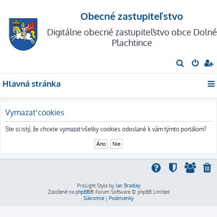
Obecné zastupiteľstvo
Digitálne obecné zastupiteľstvo obce Dolné
Plachtince
H
ľ
Hlavná stránka
a
d
a
Vymazať cookies
ť
Ste si istý, že chcete vymazať všetky cookies odoslané k vám týmto portálom?
ProLight Style by
Ian Bradley
Založené na
phpBB
® Forum Software © phpBB Limited
Súkromie
|
Podmienky