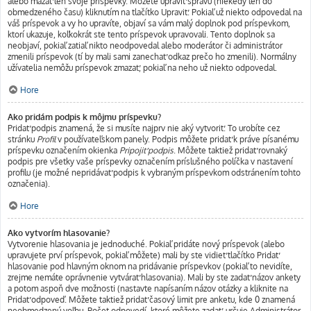
alebo mazať len svoje príspevky. Môžete upraviť správu (niekedy len do
obmedzeného času) kliknutím na tlačítko Upraviť. Pokiaľ už niekto odpovedal na
váš príspevok a vy ho upravíte, objaví sa vám malý doplnok pod príspevkom,
ktorí ukazuje, koľkokrát ste tento príspevok upravovali. Tento doplnok sa
neobjaví, pokiaľ zatiaľ nikto neodpovedal alebo moderátor či administrátor
zmenili príspevok (tí by mali sami zanechať odkaz prečo ho zmenili). Normálny
užívatelia nemôžu príspevok zmazať, pokiaľ na neho už niekto odpovedal.
Hore
Ako pridám podpis k môjmu príspevku?
Pridať podpis znamená, že si musíte najprv nie aký vytvoriť. To urobíte cez
stránku
Profil
v používateľskom panely. Podpis môžete pridať k práve písanému
príspevku označením okienka
Pripojiť podpis
. Môžete taktiež pridať rovnaký
podpis pre všetky vaše príspevky označením príslušného políčka v nastavení
profilu (je možné nepridávať podpis k vybraným príspevkom odstránením tohto
označenia).
Hore
Ako vytvorím hlasovanie?
Vytvorenie hlasovania je jednoduché. Pokiaľ pridáte nový príspevok (alebo
upravujete prví príspevok, pokiaľ môžete) mali by ste vidieť tlačítko Pridať
hlasovanie pod hlavným oknom na pridávanie príspevkov (pokiaľ to nevidíte,
zrejme nemáte oprávnenie vytvárať hlasovania). Mali by ste zadať názov ankety
a potom aspoň dve možnosti (nastavte napísaním názov otázky a kliknite na
Pridať odpoveď. Môžete taktiež pridať časový limit pre anketu, kde 0 znamená
neobmedzenú voľbu. Počet odpovedí, ktoré môžete zadať, určuje Administrátor