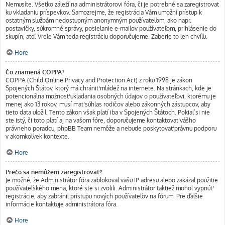
Nemusíte. Všetko záleží na administrátorovi fóra, či je potrebné sa zaregistrovať
ku vkladaniu príspevkov. Samozrejme, že registrácia Vám umožní prístup k
ostatným službám nedostupným anonymným používateľom, ako napr.
postavičky, súkromné správy, posielanie e-mailov používateľom, prihlásenie do
skupín, atď. Vrele Vám teda registráciu doporučujeme. Zaberie to len chvíľu.
Hore
Čo znamená COPPA?
COPPA (Child Online Privacy and Protection Act) z roku 1998 je zákon
Spojených Štátov, ktorý má chrániť mládež na internete. Na stránkach, kde je
potencionálna možnosť ukladania osobných údajov o používateľovi, ktorému je
menej ako 13 rokov, musí mať súhlas rodičov alebo zákonných zástupcov, aby
tieto data uložil. Tento zákon však platí iba v Spojených Štátoch. Pokiaľ si nie
ste istý, či toto platí aj na vašom fóre, doporučujeme kontaktovať vášho
právneho poradcu, phpBB Team nemôže a nebude poskytovať právnu podporu
v akomkoľvek kontexte.
Hore
Prečo sa nemôžem zaregistrovať?
Je možné, že Administrátor fóra zablokoval vašu IP adresu alebo zakázal použitie
používateľského mena, ktoré ste si zvolili. Administrátor taktiež mohol vypnúť
registrácie, aby zabránil prístupu nových používateľov na fórum. Pre ďalšie
informácie kontaktuje administrátora fóra.
Hore