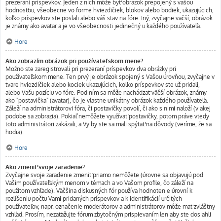
prezeraní príspevkov. Jeden z nich môže byť obrázok prepojený s vašou
hodnosťou, všeobecne vo forme hviezdičiek, blokov alebo bodiek, ukazujúcich,
koľko príspevkov ste poslali alebo váš stav na fóre. Iný, zvyčajne väčší, obrázok
je známy ako avatar a je vo všeobecnosti jedinečný u každého používateľa.
Hore
Ako zobrazím obrázok pri používateľskom mene?
Možno ste zaregistrovali pri prezeraní príspevkov dva obrázky pri
používateľskom mene. Ten prvý je obrázok spojený s Vašou úrovňou, zvyčajne v
tvare hviezdičiek alebo kociek ukazujúcich, koľko príspevkov ste už pridali,
alebo Vašu pozíciu vo fóre. Pod ním sa môže nachádzať väčší obrázok, známy
ako "postavička" (avatar), čo je vlastne unikátny obrázok každého používateľa.
Záleží na administrátorovi fóra, či postavičky povolí, či ako s nimi naloží (v akej
podobe sa zobrazia). Pokiaľ nemôžete využívať postavičky, potom práve vtedy
toto administrátori zakázali, a Vy by ste sa mali spýtať na dôvody (veríme, že sa
hodia).
Hore
Ako zmeniť svoje zaradenie?
Zvyčajne svoje zaradenie zmeniť priamo nemôžete (úrovne sa objavujú pod
Vašim používateľským menom v témach a vo Vašom profile, čo záleží na
použitom vzhľade). Väčšina diskusných fór používa hodnotenie úrovní k
rozlíšeniu počtu Vami pridaných príspevkov a k identifikácií určitých
používateľov, napr. označenie moderátorov a administrátorov môže mať zvláštny
vzhľad. Prosím, nezaťažujte fórum zbytočným prispievaním len aby ste dosiahli