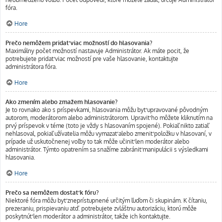
fóra.
Hore
Prečo nemôžem pridať viac možností do hlasovania?
Maximálny počet možností nastavuje Administrátor. Ak máte pocit, že
potrebujete pridať viac možností pre vaše hlasovanie, kontaktujte
administrátora fóra.
Hore
Ako zmením alebo zmažem hlasovanie?
Je to rovnako ako s príspevkami, hlasovania môžu byť upravované pôvodným
autorom, moderátorom alebo administrátorom. Upraviť ho môžete kliknutím na
prvý príspevok v téme (toto je vždy s hlasovaním spojené). Pokiaľ nikto zatiaľ
nehlasoval, pokiaľ užívatelia môžu vymazať alebo zmeniť položku v hlasovaní, v
prípade už uskutočnenej voľby to tak môže učiniť len moderátor alebo
administrátor. Týmto opatrením sa snažíme zabrániť manipulácii s výsledkami
hlasovania.
Hore
Prečo sa nemôžem dostať k fóru?
Niektoré fóra môžu byť zneprístupnené určitým ľuďom či skupinám. K čítaniu,
prezeraniu, prispievaniu atď. potrebujete zvláštnu autorizáciu, ktorú môže
poskytnúť len moderátor a administrátor, takže ich kontaktujte.