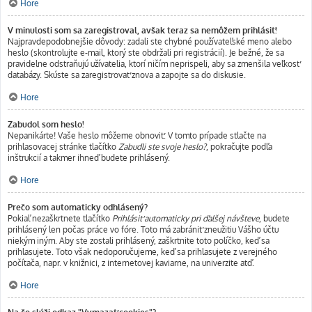
Hore
V minulosti som sa zaregistroval, avšak teraz sa nemôžem prihlásiť!
Najpravdepodobnejšie dôvody: zadali ste chybné používateľské meno alebo
heslo (skontrolujte e-mail, ktorý ste obdržali pri registrácií). Je bežné, že sa
pravidelne odstraňujú užívatelia, ktorí ničím neprispeli, aby sa zmenšila veľkosť
databázy. Skúste sa zaregistrovať znova a zapojte sa do diskusie.
Hore
Zabudol som heslo!
Nepanikárte! Vaše heslo môžeme obnoviť. V tomto prípade stlačte na
prihlasovacej stránke tlačítko
Zabudli ste svoje heslo?
, pokračujte podľa
inštrukcií a takmer ihneď budete prihlásený.
Hore
Prečo som automaticky odhlásený?
Pokiaľ nezaškrtnete tlačítko
Prihlásiť automaticky pri ďalšej návšteve
, budete
prihlásený len počas práce vo fóre. Toto má zabrániť zneužitiu Vášho účtu
niekým iným. Aby ste zostali prihlásený, zaškrtnite toto políčko, keď sa
prihlasujete. Toto však nedoporučujeme, keď sa prihlasujete z verejného
počítača, napr. v knižnici, z internetovej kaviarne, na univerzite atď.
Hore