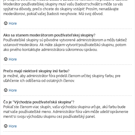
Moderátor používateľskej skupiny musí vašu žiadosť schváliť a môže sa vás
spýtať na dôvody, prečo chcete do skupiny vstúpiť. Prosím, nenadávajte
moderátorovi, pokiaľ vašej žiadosti nevyhovie. Má svoj dôvod.
Hore
Ako sa stanem moderátorom používateľskej skupiny?
Používateľské skupiny sú pôvodne vytvorené administrátorom a môžu taktiež
ustanoviť moderátora. Ak máte záujem vytvoriť používateľskú skupinu, potom
ako prvého kontaktujte administrátora súkromnou správou.
Hore
Prečo majú niektoré skupiny inú farbu?
Je možné, aby administrátor fóra pridelil členom určitej skupiny farbu, pre
uľahčenie ich odlíšenia od ostatných členov.
Hore
Čo je "Východzia používateľská skupina"?
Pokiaľ ste členom viac skupín, vaša východzia skupina určuje, akú farbu bude
mať vaše používateľské meno. Administrátor fóra vám môže udeliť oprávnenie
meniť si svoju východziu skupinu cez používateľský panel.
Hore