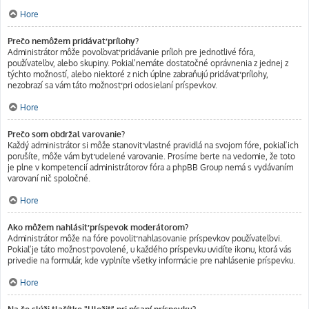
Hore
Prečo nemôžem pridávať prílohy?
Administrátor môže povoľovať pridávanie príloh pre jednotlivé fóra,
používateľov, alebo skupiny. Pokiaľ nemáte dostatočné oprávnenia z jednej z
týchto možností, alebo niektoré z nich úplne zabraňujú pridávať prílohy,
nezobrazí sa vám táto možnosť pri odosielaní príspevkov.
Hore
Prečo som obdržal varovanie?
Každý administrátor si môže stanoviť vlastné pravidlá na svojom fóre, pokiaľ ich
porušíte, môže vám byť udelené varovanie. Prosíme berte na vedomie, že toto
je plne v kompetencií administrátorov fóra a phpBB Group nemá s vydávaním
varovaní nič spoločné.
Hore
Ako môžem nahlásiť príspevok moderátorom?
Administrátor môže na fóre povoliť nahlasovanie príspevkov používateľovi.
Pokiaľ je táto možnosť povolené, u každého príspevku uvidíte ikonu, ktorá vás
privedie na formulár, kde vyplníte všetky informácie pre nahlásenie príspevku.
Hore