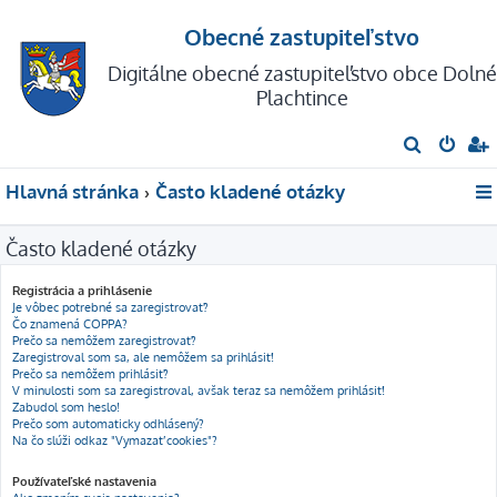
Obecné zastupiteľstvo
Digitálne obecné zastupiteľstvo obce Dolné
Plachtince
H
ľ
Hlavná stránka
Často kladené otázky
a
d
Často kladené otázky
a
ť
Registrácia a prihlásenie
Je vôbec potrebné sa zaregistrovať?
Čo znamená COPPA?
Prečo sa nemôžem zaregistrovať?
Zaregistroval som sa, ale nemôžem sa prihlásiť!
Prečo sa nemôžem prihlásiť?
V minulosti som sa zaregistroval, avšak teraz sa nemôžem prihlásiť!
Zabudol som heslo!
Prečo som automaticky odhlásený?
Na čo slúži odkaz "Vymazať cookies"?
Používateľské nastavenia