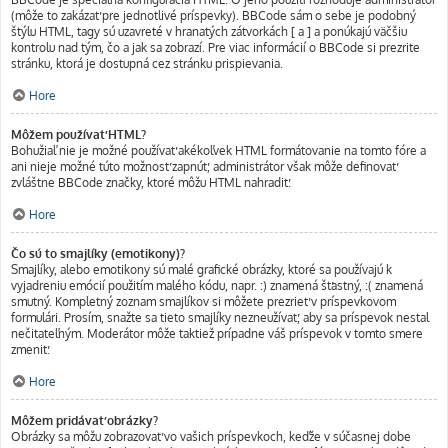
(môže to zakázať pre jednotlivé príspevky). BBCode sám o sebe je podobný
štýlu HTML, tagy sú uzavreté v hranatých zátvorkách [ a ] a ponúkajú väčšiu
kontrolu nad tým, čo a jak sa zobrazí. Pre viac informácií o BBCode si prezrite
stránku, ktorá je dostupná cez stránku prispievania.
Hore
Môžem používať HTML?
Bohužiaľ nie je možné používať akékoľvek HTML formátovanie na tomto fóre a
ani nieje možné túto možnosť zapnúť, administrátor však môže definovať
zvláštne BBCode značky, ktoré môžu HTML nahradiť.
Hore
Čo sú to smajlíky (emotikony)?
Smajlíky, alebo emotikony sú malé grafické obrázky, ktoré sa používajú k
vyjadreniu emócií použitím malého kódu, napr. :) znamená šťastný, :( znamená
smutný. Kompletný zoznam smajlíkov si môžete prezrieť v príspevkovom
formulári. Prosím, snažte sa tieto smajlíky nezneužívať, aby sa príspevok nestal
nečitateľným. Moderátor môže taktiež prípadne váš príspevok v tomto smere
zmeniť.
Hore
Môžem pridávať obrázky?
Obrázky sa môžu zobrazovať vo vašich príspevkoch, keďže v súčasnej dobe