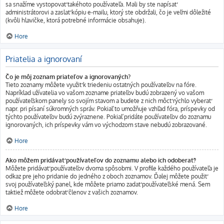
sa snažíme vystopovať takéhoto používateľa. Mali by ste napísať
administrátorovi a zaslať kópiu e-mailu, ktorý ste obdržali, čo je veľmi dôležité
(kvôli hlavičke, ktorá potrebné informácie obsahuje).
Hore
Priatelia a ignorovaní
Čo je môj zoznam priateľov a ignorovaných?
Tieto zoznamy môžete využiť k triedeniu ostatných používateľov na fóre.
Napríklad užívatelia vo vašom zozname priateľov budú zobrazený vo vašom
používateľskom panely so svojím stavom a budete z nich môcť rýchlo vyberať
napr. pri písaní súkromných správ. Pokiaľ to umožňuje vzhľad fóra, príspevky od
týchto používateľov budú zvýraznene. Pokiaľ pridáte používateľov do zoznamu
ignorovaných, ich príspevky vám vo východzom stave nebudú zobrazované.
Hore
Ako môžem pridávať používateľov do zoznamu alebo ich odoberať?
Môžete pridávať používateľov dvoma spôsobmi. V profile každého používateľa je
odkaz pre jeho pridanie do jedného z oboch zoznamov. Ďalej môžete použiť
svoj používateľský panel, kde môžete priamo zadať používateľské mená. Sem
taktiež môžete odobrať členov z vašich zoznamov.
Hore