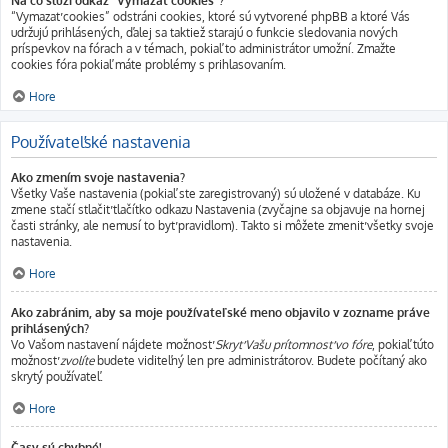
Na čo slúži odkaz "Vymazať cookies"?
“Vymazať cookies” odstráni cookies, ktoré sú vytvorené phpBB a ktoré Vás
udržujú prihlásených, ďalej sa taktiež starajú o funkcie sledovania nových
príspevkov na fórach a v témach, pokiaľ to administrátor umožní. Zmažte
cookies fóra pokiaľ máte problémy s prihlasovaním.
Hore
Používateľské nastavenia
Ako zmením svoje nastavenia?
Všetky Vaše nastavenia (pokiaľ ste zaregistrovaný) sú uložené v databáze. Ku
zmene stačí stlačiť tlačítko odkazu Nastavenia (zvyčajne sa objavuje na hornej
časti stránky, ale nemusí to byť pravidlom). Takto si môžete zmeniť všetky svoje
nastavenia.
Hore
Ako zabránim, aby sa moje používateľské meno objavilo v zozname práve
prihlásených?
Vo Vašom nastavení nájdete možnosť
Skryť Vašu prítomnosť vo fóre
, pokiaľ túto
možnosť
zvolíte
budete viditeľný len pre administrátorov. Budete počítaný ako
skrytý používateľ.
Hore
Časy sú chybné!