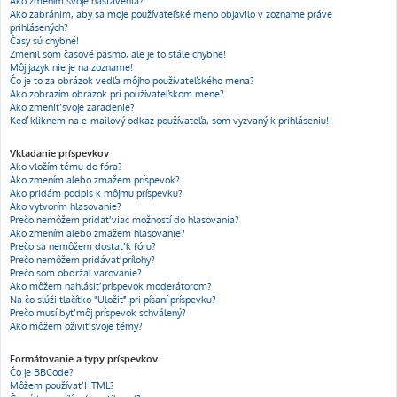
Ako zmením svoje nastavenia?
Ako zabránim, aby sa moje používateľské meno objavilo v zozname práve
prihlásených?
Časy sú chybné!
Zmenil som časové pásmo, ale je to stále chybne!
Môj jazyk nie je na zozname!
Čo je to za obrázok vedľa môjho používateľského mena?
Ako zobrazím obrázok pri používateľskom mene?
Ako zmeniť svoje zaradenie?
Keď kliknem na e-mailový odkaz používateľa, som vyzvaný k prihláseniu!
Vkladanie príspevkov
Ako vložím tému do fóra?
Ako zmením alebo zmažem príspevok?
Ako pridám podpis k môjmu príspevku?
Ako vytvorím hlasovanie?
Prečo nemôžem pridať viac možností do hlasovania?
Ako zmením alebo zmažem hlasovanie?
Prečo sa nemôžem dostať k fóru?
Prečo nemôžem pridávať prílohy?
Prečo som obdržal varovanie?
Ako môžem nahlásiť príspevok moderátorom?
Na čo slúži tlačítko "Uložiť" pri písaní príspevku?
Prečo musí byť môj príspevok schválený?
Ako môžem oživiť svoje témy?
Formátovanie a typy príspevkov
Čo je BBCode?
Môžem používať HTML?