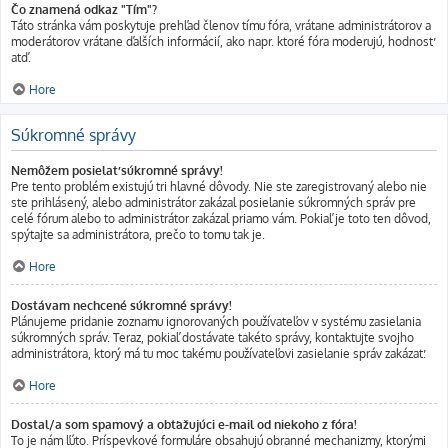
Čo znamená odkaz "Tím"?
Táto stránka vám poskytuje prehľad členov tímu fóra, vrátane administrátorov a
moderátorov vrátane ďalších informácií, ako napr. ktoré fóra moderujú, hodnosť
atď.
Hore
Súkromné správy
Nemôžem posielať súkromné správy!
Pre tento problém existujú tri hlavné dôvody. Nie ste zaregistrovaný alebo nie
ste prihlásený, alebo administrátor zakázal posielanie súkromných správ pre
celé fórum alebo to administrátor zakázal priamo vám. Pokiaľ je toto ten dôvod,
spýtajte sa administrátora, prečo to tomu tak je.
Hore
Dostávam nechcené súkromné správy!
Plánujeme pridanie zoznamu ignorovaných používateľov v systému zasielania
súkromných správ. Teraz, pokiaľ dostávate takéto správy, kontaktujte svojho
administrátora, ktorý má tu moc takému používateľovi zasielanie správ zakázať.
Hore
Dostal/a som spamový a obťažujúci e-mail od niekoho z fóra!
To je nám ľúto. Príspevkové formuláre obsahujú obranné mechanizmy, ktorými