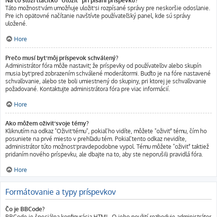
Na čo slúži tlačítko "Uložiť" pri písaní príspevku?
Táto možnosť vám umožňuje uložiť si rozpísané správy pre neskoršie odoslanie.
Pre ich opätovné načítanie navštívte používateľský panel, kde sú správy
uložené.
Hore
Prečo musí byť môj príspevok schválený?
Administrátor fóra môže nastaviť, že príspevky od používateľov alebo skupín
musia byť pred zobrazením schválené moderátormi. Buďto je na fóre nastavené
schvaľovanie, alebo ste boli umiestnený do skupiny, pri ktorej je schvaľovanie
požadované. Kontaktujte administrátora fóra pre viac informácií.
Hore
Ako môžem oživiť svoje témy?
Kliknutím na odkaz "Oživiť tému", pokiaľ ho vidíte, môžete "oživiť" tému, čím ho
posuniete na prvé miesto v prehľadu tém. Pokiaľ tento odkaz nevidíte,
administrátor túto možnosť pravdepodobne vypol. Tému môžete "oživiť" taktiež
pridaním nového príspevku, ale dbajte na to, aby ste neporušili pravidlá fóra.
Hore
Formátovanie a typy príspevkov
Čo je BBCode?
BBCode je špeciálna konfigurácia HTML. O jeho použití rozhoduje administrátor