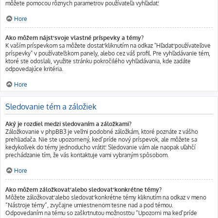
môžete pomocou rôznych parametrov používateľa vyhľadať.
Hore
Ako môžem nájsť svoje vlastné príspevky a témy?
K vaším príspevkom sa môžete dostať kliknutím na odkaz "Hľadať používateľove
príspevky" v používateľskom panely, alebo cez váš profil. Pre vyhľadávanie tém,
ktoré ste odoslali, využite stránku pokročilého vyhľadávania, kde zadáte
odpovedajúce kritéria.
Hore
Sledovanie tém a záložiek
Aký je rozdiel medzi sledovaním a záložkami?
Záložkovanie v phpBB3 je veľmi podobné záložkám, ktoré poznáte z vášho
prehliadača. Nie ste upozornený, keď príde nový príspevok, ale môžete sa
kedykoľvek do témy jednoducho vrátiť. Sledovanie vám ale naopak uľahčí
prechádzanie tím, že vás kontaktuje vami vybraným spôsobom.
Hore
Ako môžem záložkovať alebo sledovať konkrétne témy?
Môžete záložkovať alebo sledovať konkrétne témy kliknutím na odkaz v meno
“Nástroje témy”, zvyčajne umiestnenom tesne nad a pod témou.
Odpovedaním na tému so zaškrtnutou možnosťou “Upozorni ma keď príde