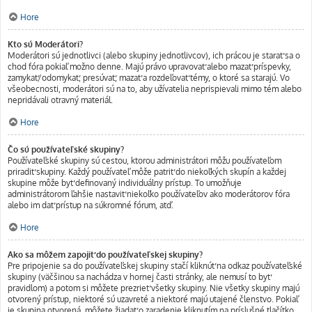
Hore
Kto sú Moderátori?
Moderátori sú jednotlivci (alebo skupiny jednotlivcov), ich prácou je starať sa o
chod fóra pokiaľ možno denne. Majú právo upravovať alebo mazať príspevky,
zamykať/odomykať, presúvať, mazať a rozdeľovať témy, o ktoré sa starajú. Vo
všeobecnosti, moderátori sú na to, aby užívatelia neprispievali mimo tém alebo
nepridávali otravný materiál.
Hore
Čo sú používateľské skupiny?
Používateľské skupiny sú cestou, ktorou administrátori môžu používateľom
priradiť skupiny. Každý používateľ môže patriť do niekoľkých skupín a každej
skupine môže byť definovaný individuálny prístup. To umožňuje
administrátorom ľahšie nastaviť niekoľko používateľov ako moderátorov fóra
alebo im dať prístup na súkromné fórum, atď.
Hore
Ako sa môžem zapojiť do používateľskej skupiny?
Pre pripojenie sa do používateľskej skupiny stačí kliknúť na odkaz používateľské
skupiny (väčšinou sa nachádza v hornej časti stránky, ale nemusí to byť
pravidlom) a potom si môžete prezrieť všetky skupiny. Nie všetky skupiny majú
otvorený prístup, niektoré sú uzavreté a niektoré majú utajené členstvo. Pokiaľ
je skupina otvorená, môžete žiadať o zaradenie kliknutím na príslušné tlačítko.