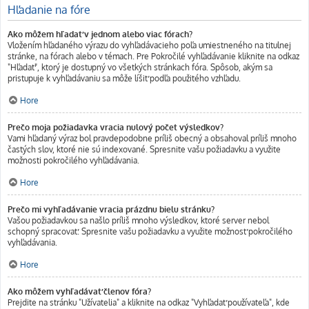
Hľadanie na fóre
Ako môžem hľadať v jednom alebo viac fórach?
Vložením hľadaného výrazu do vyhľadávacieho poľa umiestneného na titulnej
stránke, na fórach alebo v témach. Pre Pokročilé vyhľadávanie kliknite na odkaz
"Hľadať", ktorý je dostupný vo všetkých stránkach fóra. Spôsob, akým sa
pristupuje k vyhľadávaniu sa môže líšiť podľa použitého vzhľadu.
Hore
Prečo moja požiadavka vracia nulový počet výsledkov?
Vami hľadaný výraz bol pravdepodobne príliš obecný a obsahoval príliš mnoho
častých slov, ktoré nie sú indexované. Spresnite vašu požiadavku a využite
možnosti pokročilého vyhľadávania.
Hore
Prečo mi vyhľadávanie vracia prázdnu bielu stránku?
Vašou požiadavkou sa našlo príliš mnoho výsledkov, ktoré server nebol
schopný spracovať. Spresnite vašu požiadavku a využite možnosť pokročilého
vyhľadávania.
Hore
Ako môžem vyhľadávať členov fóra?
Prejdite na stránku "Užívatelia" a kliknite na odkaz "Vyhľadať používateľa", kde