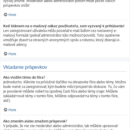
vyššej úrovne. Moderátor alebo administrátor potom môže počet Vašich
príspevkov znížiť.
Hore
Keď kliknem na e-mailový odkaz používateľa, som vyzvaný k prihláseniu!
Len zaregistrovaní užívatelia môžu posielať e-mail ľuďom cez nastavený e-
mailový formulár (pokiaľ administrátor túto možnosť povolil). Toto opatrenie
umožňuje zbaviť sa otravných anonymných správ a robotov, ktorý zbierajú e-
mailové adresy.
Hore
Vkladanie príspevkov
Ako vložím tému do fóra?
Jednoducho. Kliknite na príslušné tlačítko na obrazovke fóra alebo témy. Možno
bude nutné sa zaregistrovať, kým budete môcť prispieť do diskusie. To, čo vám
je povolené môžete vidieť na spodnej časti fóra alebo témy (napr. Môžete
zakladať nové témy v tomto fóre, Môžete odpovedať na témy v tomto fóre,
atď.).
Hore
Ako zmením alebo zmažem príspevok?
V prípade, že nie ste moderátor alebo administrátor, tak môžete upravovať