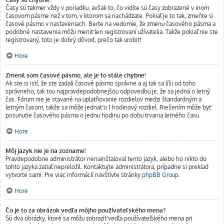
Časy sú takmer vždy v poriadku, avšak to, čo vidíte sú časy zobrazené v inom
časovom pásme než v tom, v ktorom sa nachádzate. Pokiaľ je to tak, zmeňte si
časové pásmo v nastaveniach. Berte na vedomie, že zmenu časového pásma a
podobné nastavenia môžu meniť len registrovaní užívatelia. Takže pokiaľ nie ste
registrovaný, toto je dobrý dôvod, prečo tak urobiť!
Hore
Zmenil som časové pásmo, ale je to stále chybne!
Ak ste si istí, že ste zadali časové pásmo správne a aj tak sa líši od toho
správneho, tak tou najpravdepodobnejšou odpoveďou je, že sa jedná o letný
čas. Fórum nie je stavané na uplatňovanie rozdielov medzi štandardným a
letným časom, takže sa môže jednať o 1 hodinový rozdiel. Riešením môže byť
posunutie časového pásma o jednu hodinu po dobu trvania letného času.
Hore
Môj jazyk nie je na zozname!
Pravdepodobne administrátor nenainštaloval tento jazyk, alebo ho nikto do
tohto jazyka zatiaľ nepreložil. Kontaktujte administrátora, prípadne si preklad
vytvorte sami. Pre viac informácií navštívte stránky
phpBB Group
.
Hore
Čo je to za obrázok vedľa môjho používateľského mena?
Sú dva obrázky, ktoré sa môžu zobraziť vedľa používateľského mena pri