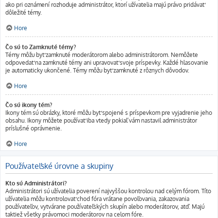
ako pri oznámení rozhoduje administrátor, ktorí užívatelia majú právo pridávať
dôležité témy.
Hore
Čo sú to Zamknuté témy?
Témy môžu byť zamknuté moderátorom alebo administrátorom. Nemôžete
odpovedať na zamknuté témy ani upravovať svoje príspevky. Každé hlasovanie
je automaticky ukončené. Témy môžu byť zamknuté z rôznych dôvodov.
Hore
Čo sú ikony tém?
Ikony tém sú obrázky, ktoré môžu byť spojené s príspevkom pre vyjadrenie jeho
obsahu. Ikony môžete používať iba vtedy pokiaľ vám nastavil administrátor
príslušné oprávnenie.
Hore
Používateľské úrovne a skupiny
Kto sú Administrátori?
Administrátori sú užívatelia poverení najvyššou kontrolou nad celým fórom. Títo
užívatelia môžu kontrolovať chod fóra vrátane povoľovania, zakazovania
používateľov, vytvárane používateľských skupín alebo moderátorov, atď. Majú
taktiež všetky právomoci moderátorov na celom fóre.