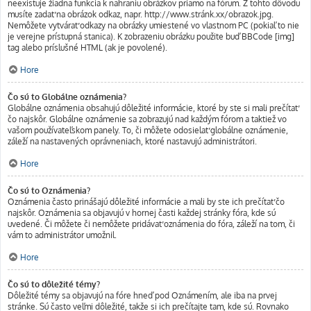
neexistuje žiadna funkcia k nahraniu obrázkov priamo na fórum. Z tohto dôvodu
musíte zadať na obrázok odkaz, napr. http://www.stránk.xx/obrazok.jpg.
Nemôžete vytvárať odkazy na obrázky umiestené vo vlastnom PC (pokiaľ to nie
je verejne prístupná stanica). K zobrazeniu obrázku použite buď BBCode [img]
tag alebo príslušné HTML (ak je povolené).
Hore
Čo sú to Globálne oznámenia?
Globálne oznámenia obsahujú dôležité informácie, ktoré by ste si mali prečítať
čo najskôr. Globálne oznámenie sa zobrazujú nad každým fórom a taktiež vo
vašom používateľskom panely. To, či môžete odosielať globálne oznámenie,
záleží na nastavených oprávneniach, ktoré nastavujú administrátori.
Hore
Čo sú to Oznámenia?
Oznámenia často prinášajú dôležité informácie a mali by ste ich prečítať čo
najskôr. Oznámenia sa objavujú v hornej časti každej stránky fóra, kde sú
uvedené. Či môžete či nemôžete pridávať oznámenia do fóra, záleží na tom, či
vám to administrátor umožnil.
Hore
Čo sú to dôležité témy?
Dôležité témy sa objavujú na fóre hneď pod Oznámením, ale iba na prvej
stránke. Sú často veľmi dôležité, takže si ich prečítajte tam, kde sú. Rovnako