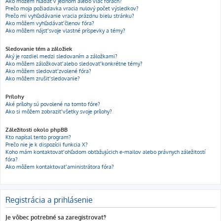
Ako môžem hľadať v jednom alebo viac fórach?
Prečo moja požiadavka vracia nulový počet výsledkov?
Prečo mi vyhľadávanie vracia prázdnu bielu stránku?
Ako môžem vyhľadávať členov fóra?
Ako môžem nájsť svoje vlastné príspevky a témy?
Sledovanie tém a záložiek
Aký je rozdiel medzi sledovaním a záložkami?
Ako môžem záložkovať alebo sledovať konkrétne témy?
Ako môžem sledovať zvolené fóra?
Ako môžem zrušiť sledovanie?
Prílohy
Aké prílohy sú povolené na tomto fóre?
Ako si môžem zobraziť všetky svoje prílohy?
Záležitosti okolo phpBB
Kto napísal tento program?
Prečo nie je k dispozícii funkcia X?
Koho mám kontaktovať ohľadom obťažujúcich e-mailov alebo právnych záležitostí
fóra?
Ako môžem kontaktovať aministrátora fóra?
Registrácia a prihlásenie
Je vôbec potrebné sa zaregistrovať?