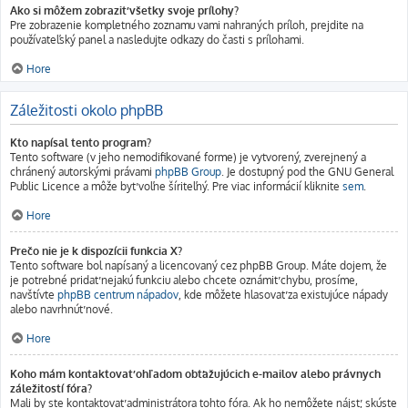
Ako si môžem zobraziť všetky svoje prílohy?
Pre zobrazenie kompletného zoznamu vami nahraných príloh, prejdite na
používateľský panel a nasledujte odkazy do časti s prílohami.
Hore
Záležitosti okolo phpBB
Kto napísal tento program?
Tento software (v jeho nemodifikované forme) je vytvorený, zverejnený a
chránený autorskými právami
phpBB Group
. Je dostupný pod the GNU General
Public Licence a môže byť voľne šíriteľný. Pre viac informácií kliknite
sem
.
Hore
Prečo nie je k dispozícii funkcia X?
Tento software bol napísaný a licencovaný cez phpBB Group. Máte dojem, že
je potrebné pridať nejakú funkciu alebo chcete oznámiť chybu, prosíme,
navštívte
phpBB centrum nápadov
, kde môžete hlasovať za existujúce nápady
alebo navrhnúť nové.
Hore
Koho mám kontaktovať ohľadom obťažujúcich e-mailov alebo právnych
záležitostí fóra?
Mali by ste kontaktovať administrátora tohto fóra. Ak ho nemôžete nájsť, skúste