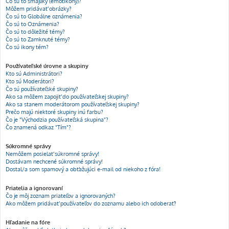
Čo sú to smajlíky (emotikony)?
Môžem pridávať obrázky?
Čo sú to Globálne oznámenia?
Čo sú to Oznámenia?
Čo sú to dôležité témy?
Čo sú to Zamknuté témy?
Čo sú ikony tém?
Používateľské úrovne a skupiny
Kto sú Administrátori?
Kto sú Moderátori?
Čo sú používateľské skupiny?
Ako sa môžem zapojiť do používateľskej skupiny?
Ako sa stanem moderátorom používateľskej skupiny?
Prečo majú niektoré skupiny inú farbu?
Čo je "Východzia používateľská skupina"?
Čo znamená odkaz "Tím"?
Súkromné správy
Nemôžem posielať súkromné správy!
Dostávam nechcené súkromné správy!
Dostal/a som spamový a obťažujúci e-mail od niekoho z fóra!
Priatelia a ignorovaní
Čo je môj zoznam priateľov a ignorovaných?
Ako môžem pridávať používateľov do zoznamu alebo ich odoberať?
Hľadanie na fóre