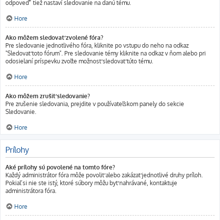
odpoveď” tiež nastaví sledovanie na danú tému.
Hore
Ako môžem sledovať zvolené fóra?
Pre sledovanie jednotlivého fóra, kliknite po vstupu do neho na odkaz
"Sledovať toto fórum". Pre sledovanie témy kliknite na odkaz v ňom alebo pri
odosielaní príspevku zvoľte možnosť sledovať túto tému.
Hore
Ako môžem zrušiť sledovanie?
Pre zrušenie sledovania, prejdite v používateľskom panely do sekcie
Sledovanie.
Hore
Prílohy
Aké prílohy sú povolené na tomto fóre?
Každý administrátor fóra môže povoliť alebo zakázať jednotlivé druhy príloh.
Pokiaľ si nie ste istý, ktoré súbory môžu byť nahrávané, kontaktuje
administrátora fóra.
Hore