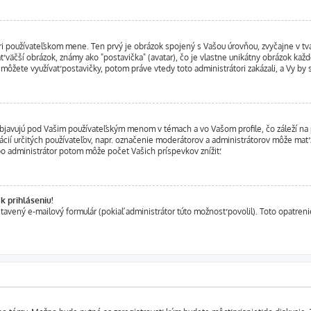
ri používateľskom mene. Ten prvý je obrázok spojený s Vašou úrovňou, zvyčajne v tva
ť väčší obrázok, známy ako "postavička" (avatar), čo je vlastne unikátny obrázok každé
nemôžete využívať postavičky, potom práve vtedy toto administrátori zakázali, a Vy by 
javujú pod Vašim používateľským menom v témach a vo Vašom profile, čo záleží na 
ikácií určitých používateľov, napr. označenie moderátorov a administrátorov môže mať
bo administrátor potom môže počet Vašich príspevkov znížiť.
 prihláseniu!
stavený e-mailový formulár (pokiaľ administrátor túto možnosť povolil). Toto opatre