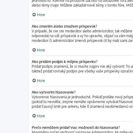
Jednoducho. Kliknite na príslušné tlačítko na obrazovke fóra al
alebo témy (napr. Môžete zakladať nové témy v tomto fóre, Môž
Hore
Ako zmením alebo zmažem príspevok?
V prípade, že nie ste moderátor alebo administrátor, tak môžete
odpovedal na váš príspevok a vy ho upravíte, objaví sa vám malý
moderátor či administrátor zmenili príspevok (tí by mali sami z
Hore
Ako pridám podpis k môjmu príspevku?
Pridať podpis znamená, že si musíte najprv nie aký vytvoriť. To 
taktiež pridať rovnaký podpis pre všetky vaše príspevky označe
Hore
Ako vytvorím hlasovanie?
Vytvorenie hlasovania je jednoduché. Pokiaľ pridáte nový príspe
(pokiaľ to nevidíte, zrejme nemáte oprávnenie vytvárať hlasova
pridať časový limit pre anketu, kde 0 znamená neobmedzenú voľb
Hore
Prečo nemôžem pridať viac možností do hlasovania?
Maximálny počet možností nastavuje Administrátor. Ak máte pocit