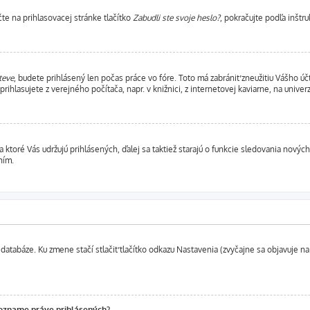
e na prihlasovacej stránke tlačítko
Zabudli ste svoje heslo?
, pokračujte podľa inštr
teve
, budete prihlásený len počas práce vo fóre. Toto má zabrániť zneužitiu Vášho účt
ihlasujete z verejného počítača, napr. v knižnici, z internetovej kaviarne, na univerz
ktoré Vás udržujú prihlásených, ďalej sa taktiež starajú o funkcie sledovania nových
ním.
databáze. Ku zmene stačí stlačiť tlačítko odkazu Nastavenia (zvyčajne sa objavuje na 
zozname práve prihlásených?