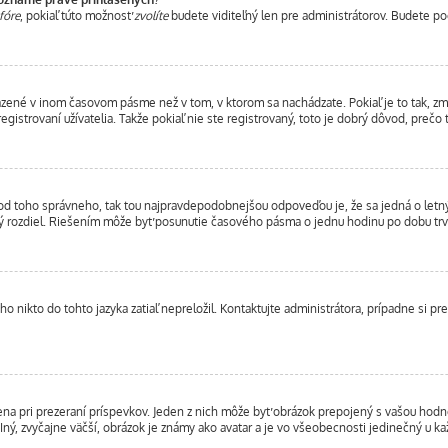
fóre
, pokiaľ túto možnosť
zvolíte
budete viditeľný len pre administrátorov. Budete poč
brazené v inom časovom pásme než v tom, v ktorom sa nachádzate. Pokiaľ je to tak, 
trovaní užívatelia. Takže pokiaľ nie ste registrovaný, toto je dobrý dôvod, prečo t
líši od toho správneho, tak tou najpravdepodobnejšou odpoveďou je, že sa jedná o let
ý rozdiel. Riešením môže byť posunutie časového pásma o jednu hodinu po dobu trv
 nikto do tohto jazyka zatiaľ nepreložil. Kontaktujte administrátora, prípadne si pre
ena pri prezeraní príspevkov. Jeden z nich môže byť obrázok prepojený s vašou hod
. Iný, zvyčajne väčší, obrázok je známy ako avatar a je vo všeobecnosti jedinečný u k