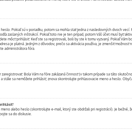
heslo. Pokiaľ sú v poriadku, potom sa mohla stať jedna z nasledovných dvoch vecí. Po
odľa zaslaných inštrukcií. Pokiaľ toto nie je ten prípad, potom Váš účet musí byť akt
dete môcť prihlásiť. Keď ste sa registrovali, boli by ste k tomu vyzvaný. Pokiaľ Vám b
 adresa je platná. Jedným z dôvodov, prečo sa aktivácia používa, je zmenšiť možnosť ne
jte administrátora fóra.
r zaregistrovať. Bola Vám na fóre zakázaná činnosť (v takom prípade sa táto skutočnos
ní a stále sa nemôžete prihlásiť, znova skontrolujte prihlasovacie meno a heslo. Obyč
ihlásiť!
o alebo heslo (skontrolujte e-mail, ktorý ste obdržali pri registrácií). Je bežné, že 
pojte sa do diskusie.