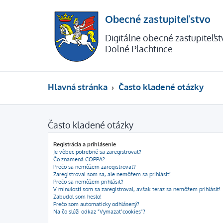
Obecné zastupiteľstvo
Digitálne obecné zastupiteľs
Dolné Plachtince
Hlavná stránka
Často kladené otázky
Často kladené otázky
Registrácia a prihlásenie
Je vôbec potrebné sa zaregistrovať?
Čo znamená COPPA?
Prečo sa nemôžem zaregistrovať?
Zaregistroval som sa, ale nemôžem sa prihlásiť!
Prečo sa nemôžem prihlásiť?
V minulosti som sa zaregistroval, avšak teraz sa nemôžem prihlásiť!
Zabudol som heslo!
Prečo som automaticky odhlásený?
Na čo slúži odkaz "Vymazať cookies"?