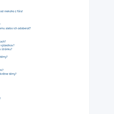
od niekoho z fóra!
?
amu alebo ich odoberať?
rach?
t výsledkov?
u stránku?
 témy?
mi?
krétne témy?
?