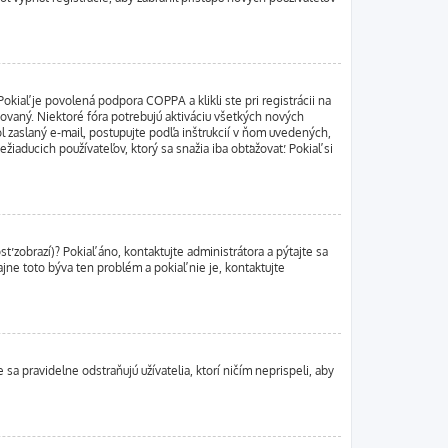
kiaľ je povolená podpora COPPA a klikli ste pri registrácii na
ivovaný. Niektoré fóra potrebujú aktiváciu všetkých nových
ol zaslaný e-mail, postupujte podľa inštrukcií v ňom uvedených,
žiaducich používateľov, ktorý sa snažia iba obťažovať. Pokiaľ si
ť zobrazí)? Pokiaľ áno, kontaktujte administrátora a pýtajte sa
ajne toto býva ten problém a pokiaľ nie je, kontaktujte
sa pravidelne odstraňujú užívatelia, ktorí ničím neprispeli, aby