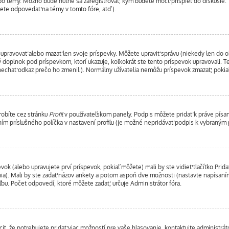
ebo témy. Možno bude nutné sa zaregistrovať, kým budete môcť prispieť do diskusie. 
ete odpovedať na témy v tomto fóre, atď.).
 upravovať alebo mazať len svoje príspevky. Môžete upraviť správu (niekedy len do o
 doplnok pod príspevkom, ktorí ukazuje, koľkokrát ste tento príspevok upravovali. T
anechať odkaz prečo ho zmenili). Normálny užívatelia nemôžu príspevok zmazať, poki
urobíte cez stránku
Profil
v používateľskom panely. Podpis môžete pridať k práve pí
ním príslušného políčka v nastavení profilu (je možné nepridávať podpis k vybraný
vok (alebo upravujete prví príspevok, pokiaľ môžete) mali by ste vidieť tlačítko Pr
nia). Mali by ste zadať názov ankety a potom aspoň dve možnosti (nastavte napísaním
u. Počet odpovedí, ktoré môžete zadať, určuje Administrátor fóra.
, že potrebujete pridať viac možností pre vaše hlasovanie, kontaktujte administráto