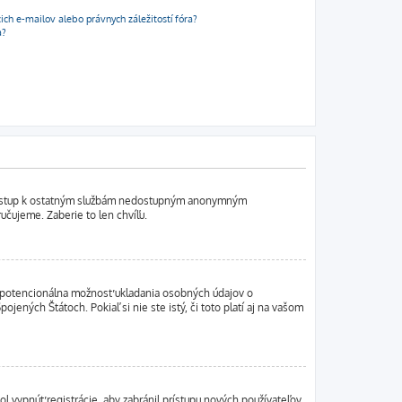
h e-mailov alebo právnych záležitostí fóra?
a?
í prístup k ostatným službám nedostupným anonymným
učujeme. Zaberie to len chvíľu.
je potencionálna možnosť ukladania osobných údajov o
ojených Štátoch. Pokiaľ si nie ste istý, či toto platí aj na vašom
ol vypnúť registrácie, aby zabránil prístupu nových používateľov