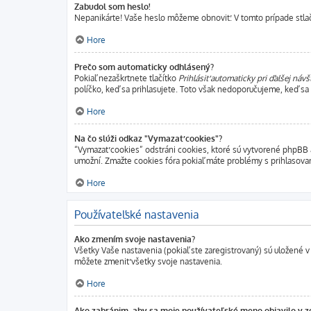
Zabudol som heslo!
Nepanikárte! Vaše heslo môžeme obnoviť. V tomto prípade stlačt
Hore
Prečo som automaticky odhlásený?
Pokiaľ nezaškrtnete tlačítko
Prihlásiť automaticky pri ďalšej návš
políčko, keď sa prihlasujete. Toto však nedoporučujeme, keď sa pr
Hore
Na čo slúži odkaz "Vymazať cookies"?
“Vymazať cookies” odstráni cookies, ktoré sú vytvorené phpBB a 
umožní. Zmažte cookies fóra pokiaľ máte problémy s prihlasova
Hore
Používateľské nastavenia
Ako zmením svoje nastavenia?
Všetky Vaše nastavenia (pokiaľ ste zaregistrovaný) sú uložené v 
môžete zmeniť všetky svoje nastavenia.
Hore
Ako zabránim, aby sa moje používateľské meno objavilo v 