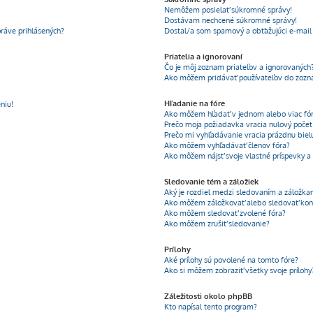
Nemôžem posielať súkromné správy!
Dostávam nechcené súkromné správy!
ráve prihlásených?
Dostal/a som spamový a obťažujúci e-mail 
Priatelia a ignorovaní
Čo je môj zoznam priateľov a ignorovaných
Ako môžem pridávať používateľov do zozn
Hľadanie na fóre
niu!
Ako môžem hľadať v jednom alebo viac fó
Prečo moja požiadavka vracia nulový poče
Prečo mi vyhľadávanie vracia prázdnu biel
Ako môžem vyhľadávať členov fóra?
Ako môžem nájsť svoje vlastné príspevky a
Sledovanie tém a záložiek
Aký je rozdiel medzi sledovaním a záložka
Ako môžem záložkovať alebo sledovať kon
Ako môžem sledovať zvolené fóra?
Ako môžem zrušiť sledovanie?
Prílohy
Aké prílohy sú povolené na tomto fóre?
Ako si môžem zobraziť všetky svoje prílohy
Záležitosti okolo phpBB
Kto napísal tento program?