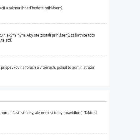
ukcií a takmer ihneď budete prihlásený.
u niekým iným. Aby ste zostali prihlásený, zaškrtnite toto
ite atď.
 príspevkov na fórach a v témach, pokiaľ to administrátor
hornej časti stránky, ale nemusí to byť pravidlom). Takto si