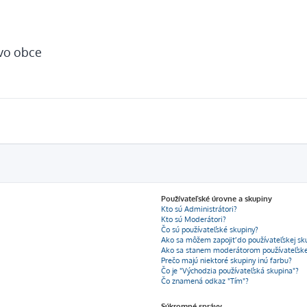
tvo obce
Používateľské úrovne a skupiny
Kto sú Administrátori?
Kto sú Moderátori?
Čo sú používateľské skupiny?
Ako sa môžem zapojiť do používateľskej sk
Ako sa stanem moderátorom používateľske
Prečo majú niektoré skupiny inú farbu?
Čo je "Východzia používateľská skupina"?
Čo znamená odkaz "Tím"?
Súkromné správy