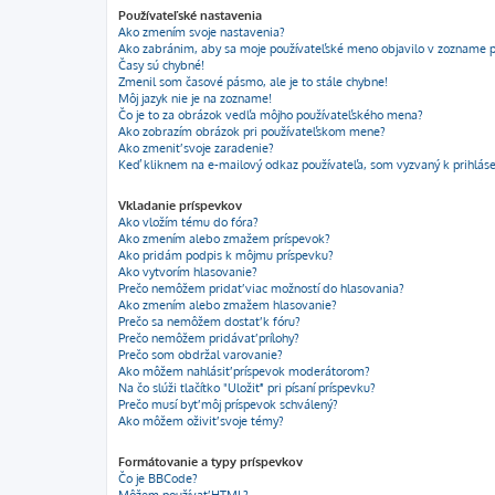
Používateľské nastavenia
Ako zmením svoje nastavenia?
Ako zabránim, aby sa moje používateľské meno objavilo v zozname p
Časy sú chybné!
Zmenil som časové pásmo, ale je to stále chybne!
Môj jazyk nie je na zozname!
Čo je to za obrázok vedľa môjho používateľského mena?
Ako zobrazím obrázok pri používateľskom mene?
Ako zmeniť svoje zaradenie?
Keď kliknem na e-mailový odkaz používateľa, som vyzvaný k prihláse
Vkladanie príspevkov
Ako vložím tému do fóra?
Ako zmením alebo zmažem príspevok?
Ako pridám podpis k môjmu príspevku?
Ako vytvorím hlasovanie?
Prečo nemôžem pridať viac možností do hlasovania?
Ako zmením alebo zmažem hlasovanie?
Prečo sa nemôžem dostať k fóru?
Prečo nemôžem pridávať prílohy?
Prečo som obdržal varovanie?
Ako môžem nahlásiť príspevok moderátorom?
Na čo slúži tlačítko "Uložiť" pri písaní príspevku?
Prečo musí byť môj príspevok schválený?
Ako môžem oživiť svoje témy?
Formátovanie a typy príspevkov
Čo je BBCode?
Môžem používať HTML?