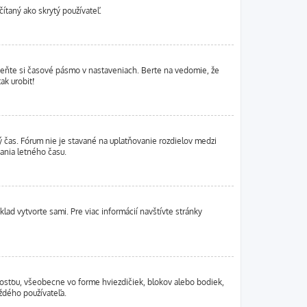
ítaný ako skrytý používateľ.
zmeňte si časové pásmo v nastaveniach. Berte na vedomie, že
ak urobiť!
ný čas. Fórum nie je stavané na uplatňovanie rozdielov medzi
ania letného času.
klad vytvorte sami. Pre viac informácií navštívte stránky
nosťou, všeobecne vo forme hviezdičiek, blokov alebo bodiek,
aždého používateľa.