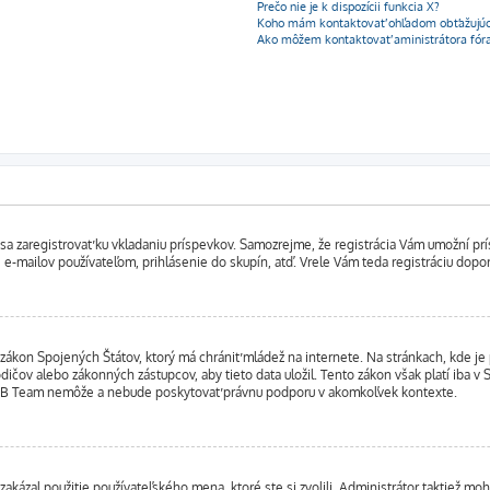
Prečo nie je k dispozícii funkcia X?
Koho mám kontaktovať ohľadom obťažujúcic
Ako môžem kontaktovať aministrátora fór
bné sa zaregistrovať ku vkladaniu príspevkov. Samozrejme, že registrácia Vám umožn
 e-mailov používateľom, prihlásenie do skupín, atď. Vrele Vám teda registráciu dopor
 zákon Spojených Štátov, ktorý má chrániť mládež na internete. Na stránkach, kde 
ičov alebo zákonných zástupcov, aby tieto data uložil. Tento zákon však platí iba v Sp
BB Team nemôže a nebude poskytovať právnu podporu v akomkoľvek kontexte.
zakázal použitie používateľského mena, ktoré ste si zvolili. Administrátor taktiež moh