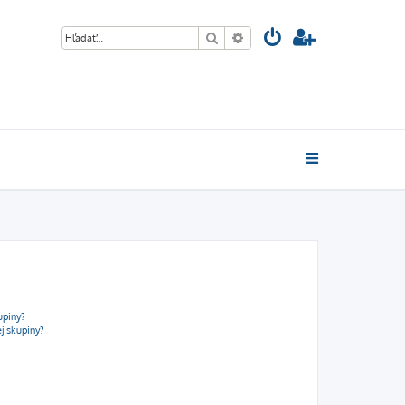
Hľadať
Rozšírené vyhľadávanie
upiny?
j skupiny?