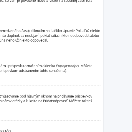
To, čo vám je povolené môžete vidieť na spodnej časti fóra
bmedzeného času) kliknutím na tlačítko Upraviť. Pokiaľ už niekto
ento doplnok sa neobjaví, pokiaľ zatiaľ nikto neodpovedal alebo
aľ na neho už niekto odpovedal.
sanému príspevku označením okienka
Pripojiť podpis
. Môžete
m príspevkom odstránením tohto označenia).
idať hlasovanie pod hlavným oknom na pridávanie príspevkov
 názov otázky a kliknite na Pridať odpoveď. Môžete taktiež
ra fóra.