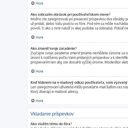
Hore
Ako zobrazím obrázok pri používateľskom mene?
Možno ste zaregistrovali pri prezeraní príspevkov dva obrázky p
už pridali, alebo Vašu pozíciu vo fóre. Pod ním sa môže nachádza
povolí, či ako s nimi naloží (v akej podobe sa zobrazia). Pokiaľ 
Hore
Ako zmeniť svoje zaradenie?
Zvyčajne svoje zaradenie zmeniť priamo nemôžete (úrovne sa ob
úrovní k rozlíšeniu počtu Vami pridaných príspevkov a k identif
prispievaním len aby ste dosiahli vyššej úrovne. Moderátor ale
Hore
Keď kliknem na e-mailový odkaz používateľa, som vyzvaný k
Len zaregistrovaní užívatelia môžu posielať e-mail ľuďom cez na
ktorý zbierajú e-mailové adresy.
Hore
Vkladanie príspevkov
Ako vložím tému do fóra?