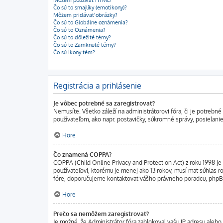
Čo sú to smajlíky (emotikony)?
Môžem pridávať obrázky?
Čo sú to Globálne oznámenia?
Čo sú to Oznámenia?
Čo sú to dôležité témy?
Čo sú to Zamknuté témy?
Čo sú ikony tém?
Registrácia a prihlásenie
Je vôbec potrebné sa zaregistrovať?
Nemusíte. Všetko záleží na administrátorovi fóra, či je potre
používateľom, ako napr. postavičky, súkromné správy, posielanie
Hore
Čo znamená COPPA?
COPPA (Child Online Privacy and Protection Act) z roku 1998 je
používateľovi, ktorému je menej ako 13 rokov, musí mať súhlas rod
fóre, doporučujeme kontaktovať vášho právneho poradcu, php
Hore
Prečo sa nemôžem zaregistrovať?
Je možné, že Administrátor fóra zablokoval vašu IP adresu alebo 