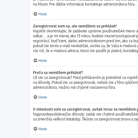
na fórum. Pre ďalšie informácie kontaktuje administrátora fóra.
Hore
Zaregistroval som sa, ale nemôžem sa prihlásiť!
Najskôr skontrolujte, že zadávate správne používateľské meno a 
odkaz ... a je mi menej ako 13 rokov, budete musieť postupovať p
registrácií, buď Vami, alebo administrátorom pred tim, ako sa bu
pokiaľ ste tento e-mail neobdržali, uistite sa, že Vaša e-mailová
ste istí, že e-mailová adresa, ktorú ste použili je platná, kontaktu
Hore
Prečo sa nemôžem prihlásiť?
Už ste sa zaregistrovali? Pred prihlásením je potrebné sa najskô
na dôvody. Pokiaľ ste sa zaregistrovali, neboli ste z fóra vylúče
administrátora, možno má chybné nastavenia fóra.
Hore
V minulosti som sa zaregistroval, avšak teraz sa nemôžem pr
Najpravdepodobnejšie dôvody: zadali ste chybné používateľské men
sa zmenšila veľkosť databázy. Skúste sa zaregistrovať znova a za
Hore