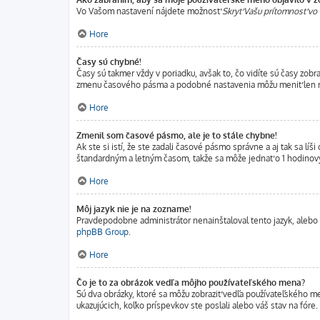
Vo Vašom nastavení nájdete možnosť
Skryť Vašu prítomnosť vo 
Hore
Časy sú chybné!
Časy sú takmer vždy v poriadku, avšak to, čo vidíte sú časy zo
zmenu časového pásma a podobné nastavenia môžu meniť len regis
Hore
Zmenil som časové pásmo, ale je to stále chybne!
Ak ste si istí, že ste zadali časové pásmo správne a aj tak sa 
štandardným a letným časom, takže sa môže jednať o 1 hodinov
Hore
Môj jazyk nie je na zozname!
Pravdepodobne administrátor nenainštaloval tento jazyk, alebo ho
phpBB Group
.
Hore
Čo je to za obrázok vedľa môjho používateľského mena?
Sú dva obrázky, ktoré sa môžu zobraziť vedľa používateľského m
ukazujúcich, koľko príspevkov ste poslali alebo váš stav na fóre