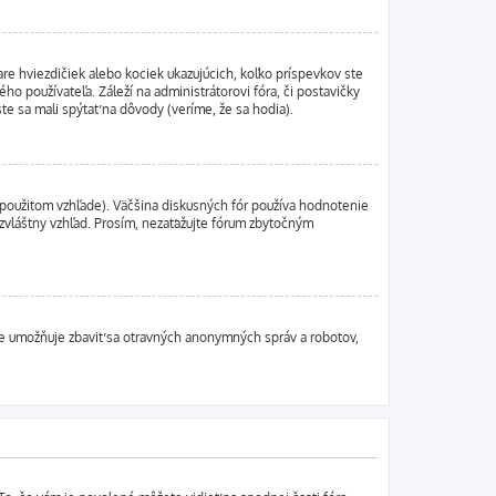
re hviezdičiek alebo kociek ukazujúcich, koľko príspevkov ste
ho používateľa. Záleží na administrátorovi fóra, či postavičky
ste sa mali spýtať na dôvody (veríme, že sa hodia).
použitom vzhľade). Väčšina diskusných fór používa hodnotenie
 zvláštny vzhľad. Prosím, nezaťažujte fórum zbytočným
nie umožňuje zbaviť sa otravných anonymných správ a robotov,