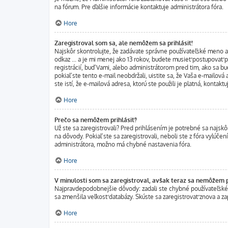
na fórum. Pre ďalšie informácie kontaktuje administrátora fóra.
Hore
Zaregistroval som sa, ale nemôžem sa prihlásiť!
Najskôr skontrolujte, že zadávate správne používateľské meno a 
odkaz ... a je mi menej ako 13 rokov, budete musieť postupovať p
registrácií, buď Vami, alebo administrátorom pred tim, ako sa bu
pokiaľ ste tento e-mail neobdržali, uistite sa, že Vaša e-mailová
ste istí, že e-mailová adresa, ktorú ste použili je platná, kontaktu
Hore
Prečo sa nemôžem prihlásiť?
Už ste sa zaregistrovali? Pred prihlásením je potrebné sa najskô
na dôvody. Pokiaľ ste sa zaregistrovali, neboli ste z fóra vylúče
administrátora, možno má chybné nastavenia fóra.
Hore
V minulosti som sa zaregistroval, avšak teraz sa nemôžem pr
Najpravdepodobnejšie dôvody: zadali ste chybné používateľské men
sa zmenšila veľkosť databázy. Skúste sa zaregistrovať znova a za
Hore