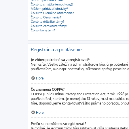
Čo sú to smajlíky (emotikony)?
Môžem pridávať obrázky?
Čo sú to Globálne oznámenia?
Čo sú to Oznámenia?
Čo sú to dôležité témy?
Čo sú to Zamknuté témy?
Čo sú ikony tém?
Registrácia a prihlásenie
Je vôbec potrebné sa zaregistrovať?
Nemusíte. Všetko záleží na administrátorovi fóra, či je potre
používateľom, ako napr. postavičky, súkromné správy, posielanie
Hore
Čo znamená COPPA?
COPPA (Child Online Privacy and Protection Act) z roku 1998 je
používateľovi, ktorému je menej ako 13 rokov, musí mať súhlas rod
fóre, doporučujeme kontaktovať vášho právneho poradcu, php
Hore
Prečo sa nemôžem zaregistrovať?
Je možné, že Administrátor fóra zablokoval vašu IP adresu alebo 