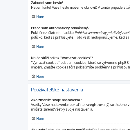
Zabudol som heslo!
Nepanikárte! Vaše heslo môžeme obnoviť. V tomto prípade stlačt
Hore
Prečo som automaticky odhlásený?
Pokiaľ nezaškrtnete tlačítko
Prihlásiť automaticky pri ďalšej návš
políčko, keď sa prihlasujete. Toto však nedoporučujeme, keď sa pr
Hore
Na čo slúži odkaz "Vymazať cookies"?
“Vymazať cookies” odstráni cookies, ktoré sú vytvorené phpBB a 
umožní. Zmažte cookies fóra pokiaľ máte problémy s prihlasova
Hore
Používateľské nastavenia
Ako zmením svoje nastavenia?
Všetky Vaše nastavenia (pokiaľ ste zaregistrovaný) sú uložené v 
môžete zmeniť všetky svoje nastavenia.
Hore
Ako zabránim, aby sa moje používateľské meno objavilo v 