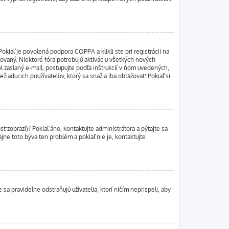
kiaľ je povolená podpora COPPA a klikli ste pri registrácii na
ivovaný. Niektoré fóra potrebujú aktiváciu všetkých nových
ol zaslaný e-mail, postupujte podľa inštrukcií v ňom uvedených,
žiaducich používateľov, ktorý sa snažia iba obťažovať. Pokiaľ si
ť zobrazí)? Pokiaľ áno, kontaktujte administrátora a pýtajte sa
ajne toto býva ten problém a pokiaľ nie je, kontaktujte
sa pravidelne odstraňujú užívatelia, ktorí ničím neprispeli, aby