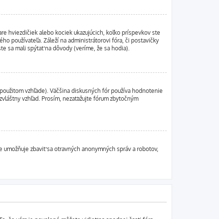
re hviezdičiek alebo kociek ukazujúcich, koľko príspevkov ste
ho používateľa. Záleží na administrátorovi fóra, či postavičky
ste sa mali spýtať na dôvody (veríme, že sa hodia).
použitom vzhľade). Väčšina diskusných fór používa hodnotenie
 zvláštny vzhľad. Prosím, nezaťažujte fórum zbytočným
nie umožňuje zbaviť sa otravných anonymných správ a robotov,