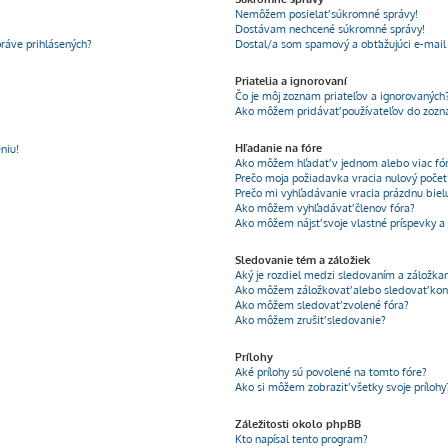
Nemôžem posielať súkromné správy!
Dostávam nechcené súkromné správy!
ráve prihlásených?
Dostal/a som spamový a obťažujúci e-mail 
Priatelia a ignorovaní
Čo je môj zoznam priateľov a ignorovaných
Ako môžem pridávať používateľov do zozn
Hľadanie na fóre
niu!
Ako môžem hľadať v jednom alebo viac fó
Prečo moja požiadavka vracia nulový poče
Prečo mi vyhľadávanie vracia prázdnu biel
Ako môžem vyhľadávať členov fóra?
Ako môžem nájsť svoje vlastné príspevky a
Sledovanie tém a záložiek
Aký je rozdiel medzi sledovaním a záložka
Ako môžem záložkovať alebo sledovať kon
Ako môžem sledovať zvolené fóra?
Ako môžem zrušiť sledovanie?
Prílohy
Aké prílohy sú povolené na tomto fóre?
Ako si môžem zobraziť všetky svoje prílohy
Záležitosti okolo phpBB
Kto napísal tento program?