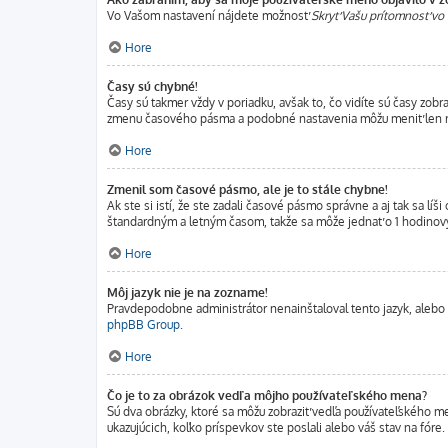
Vo Vašom nastavení nájdete možnosť
Skryť Vašu prítomnosť vo 
Hore
Časy sú chybné!
Časy sú takmer vždy v poriadku, avšak to, čo vidíte sú časy zo
zmenu časového pásma a podobné nastavenia môžu meniť len regis
Hore
Zmenil som časové pásmo, ale je to stále chybne!
Ak ste si istí, že ste zadali časové pásmo správne a aj tak sa 
štandardným a letným časom, takže sa môže jednať o 1 hodinov
Hore
Môj jazyk nie je na zozname!
Pravdepodobne administrátor nenainštaloval tento jazyk, alebo ho
phpBB Group
.
Hore
Čo je to za obrázok vedľa môjho používateľského mena?
Sú dva obrázky, ktoré sa môžu zobraziť vedľa používateľského m
ukazujúcich, koľko príspevkov ste poslali alebo váš stav na fóre