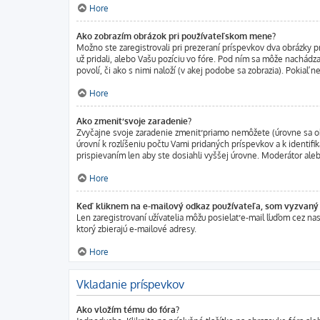
Hore
Ako zobrazím obrázok pri používateľskom mene?
Možno ste zaregistrovali pri prezeraní príspevkov dva obrázky p
už pridali, alebo Vašu pozíciu vo fóre. Pod ním sa môže nachádza
povolí, či ako s nimi naloží (v akej podobe sa zobrazia). Pokiaľ 
Hore
Ako zmeniť svoje zaradenie?
Zvyčajne svoje zaradenie zmeniť priamo nemôžete (úrovne sa ob
úrovní k rozlíšeniu počtu Vami pridaných príspevkov a k identif
prispievaním len aby ste dosiahli vyššej úrovne. Moderátor ale
Hore
Keď kliknem na e-mailový odkaz používateľa, som vyzvaný k
Len zaregistrovaní užívatelia môžu posielať e-mail ľuďom cez na
ktorý zbierajú e-mailové adresy.
Hore
Vkladanie príspevkov
Ako vložím tému do fóra?