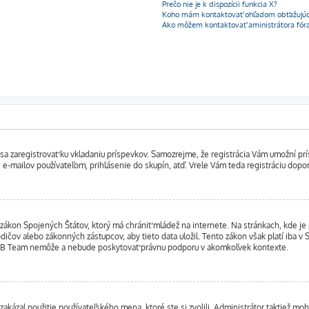
Prečo nie je k dispozícii funkcia X?
Koho mám kontaktovať ohľadom obťažujúcic
Ako môžem kontaktovať aministrátora fór
bné sa zaregistrovať ku vkladaniu príspevkov. Samozrejme, že registrácia Vám umožn
 e-mailov používateľom, prihlásenie do skupín, atď. Vrele Vám teda registráciu dopor
 zákon Spojených Štátov, ktorý má chrániť mládež na internete. Na stránkach, kde 
ičov alebo zákonných zástupcov, aby tieto data uložil. Tento zákon však platí iba v Sp
BB Team nemôže a nebude poskytovať právnu podporu v akomkoľvek kontexte.
zakázal použitie používateľského mena, ktoré ste si zvolili. Administrátor taktiež moh