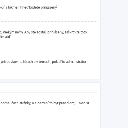
ukcií a takmer ihneď budete prihlásený.
u niekým iným. Aby ste zostali prihlásený, zaškrtnite toto
ite atď.
 príspevkov na fórach a v témach, pokiaľ to administrátor
hornej časti stránky, ale nemusí to byť pravidlom). Takto si