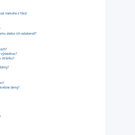
od niekoho z fóra!
?
amu alebo ich odoberať?
rach?
t výsledkov?
u stránku?
 témy?
mi?
krétne témy?
?