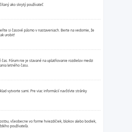
ítaný ako skrytý používateľ.
zmeňte si časové pásmo v nastaveniach. Berte na vedomie, že
ak urobiť!
ný čas. Fórum nie je stavané na uplatňovanie rozdielov medzi
ania letného času.
klad vytvorte sami. Pre viac informácií navštívte stránky
nosťou, všeobecne vo forme hviezdičiek, blokov alebo bodiek,
aždého používateľa.