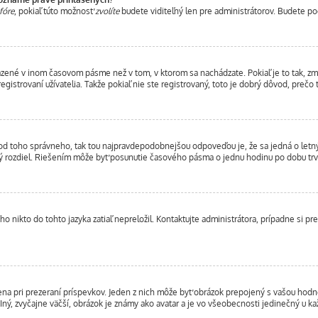
fóre
, pokiaľ túto možnosť
zvolíte
budete viditeľný len pre administrátorov. Budete poč
brazené v inom časovom pásme než v tom, v ktorom sa nachádzate. Pokiaľ je to tak, 
trovaní užívatelia. Takže pokiaľ nie ste registrovaný, toto je dobrý dôvod, prečo t
líši od toho správneho, tak tou najpravdepodobnejšou odpoveďou je, že sa jedná o let
ý rozdiel. Riešením môže byť posunutie časového pásma o jednu hodinu po dobu trv
 nikto do tohto jazyka zatiaľ nepreložil. Kontaktujte administrátora, prípadne si pre
ena pri prezeraní príspevkov. Jeden z nich môže byť obrázok prepojený s vašou hod
. Iný, zvyčajne väčší, obrázok je známy ako avatar a je vo všeobecnosti jedinečný u k