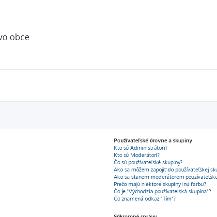
tvo obce
Používateľské úrovne a skupiny
Kto sú Administrátori?
Kto sú Moderátori?
Čo sú používateľské skupiny?
Ako sa môžem zapojiť do používateľskej sk
Ako sa stanem moderátorom používateľske
Prečo majú niektoré skupiny inú farbu?
Čo je "Východzia používateľská skupina"?
Čo znamená odkaz "Tím"?
Súkromné správy