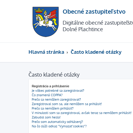
Obecné zastupiteľstvo
Digitálne obecné zastupiteľs
Dolné Plachtince
Hlavná stránka
Často kladené otázky
Často kladené otázky
Registrácia a prihlásenie
Je vôbec potrebné sa zaregistrovať?
Čo znamená COPPA?
Prečo sa nemôžem zaregistrovať?
Zaregistroval som sa, ale nemôžem sa prihlásiť!
Prečo sa nemôžem prihlásiť?
V minulosti som sa zaregistroval, avšak teraz sa nemôžem prihlásiť!
Zabudol som heslo!
Prečo som automaticky odhlásený?
Na čo slúži odkaz "Vymazať cookies"?