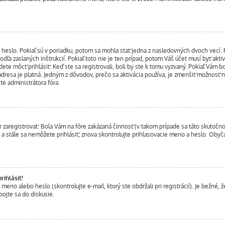
heslo. Pokiaľ sú v poriadku, potom sa mohla stať jedna z nasledovných dvoch vecí. Po
odľa zaslaných inštrukcií. Pokiaľ toto nie je ten prípad, potom Váš účet musí byť akt
dete môcť prihlásiť. Keď ste sa registrovali, boli by ste k tomu vyzvaný. Pokiaľ Vám b
 adresa je platná. Jedným z dôvodov, prečo sa aktivácia používa, je zmenšiť možnosť ne
jte administrátora fóra.
r zaregistrovať. Bola Vám na fóre zakázaná činnosť (v takom prípade sa táto skutočnos
ní a stále sa nemôžete prihlásiť, znova skontrolujte prihlasovacie meno a heslo. Obyč
ihlásiť!
o alebo heslo (skontrolujte e-mail, ktorý ste obdržali pri registrácií). Je bežné, že 
pojte sa do diskusie.