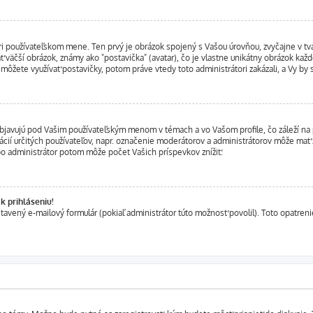
ri používateľskom mene. Ten prvý je obrázok spojený s Vašou úrovňou, zvyčajne v tva
ť väčší obrázok, známy ako "postavička" (avatar), čo je vlastne unikátny obrázok každé
nemôžete využívať postavičky, potom práve vtedy toto administrátori zakázali, a Vy by 
javujú pod Vašim používateľským menom v témach a vo Vašom profile, čo záleží na 
ikácií určitých používateľov, napr. označenie moderátorov a administrátorov môže mať
bo administrátor potom môže počet Vašich príspevkov znížiť.
 prihláseniu!
stavený e-mailový formulár (pokiaľ administrátor túto možnosť povolil). Toto opatre