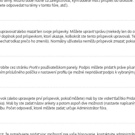
ebo témy. Možno bude nutné sa zaregistrovať, kým budete môcť prispieť do diskusie. 
ete odpovedať na témy v tomto fóre, atď.).
 upravovať alebo mazať len svoje príspevky. Môžete upraviť správu (niekedy len do o
 doplnok pod príspevkom, ktorí ukazuje, koľkokrát ste tento príspevok upravovali. T
anechať odkaz prečo ho zmenili). Normálny užívatelia nemôžu príspevok zmazať, poki
urobíte cez stránku
Profil
v používateľskom panely. Podpis môžete pridať k práve pí
ním príslušného políčka v nastavení profilu (je možné nepridávať podpis k vybraný
vok (alebo upravujete prví príspevok, pokiaľ môžete) mali by ste vidieť tlačítko Pr
nia). Mali by ste zadať názov ankety a potom aspoň dve možnosti (nastavte napísaním
u. Počet odpovedí, ktoré môžete zadať, určuje Administrátor fóra.
, že potrebujete pridať viac možností pre vaše hlasovanie, kontaktujte administráto