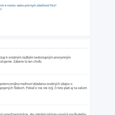
h e-mailov alebo právnych záležitostí fóra?
a?
í prístup k ostatným službám nedostupným anonymným
učujeme. Zaberie to len chvíľu.
je potencionálna možnosť ukladania osobných údajov o
ojených Štátoch. Pokiaľ si nie ste istý, či toto platí aj na vašom
ol vypnúť registrácie, aby zabránil prístupu nových používateľov