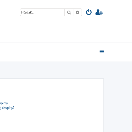
Hľadať
Rozšírené vyhľadávanie
upiny?
j skupiny?