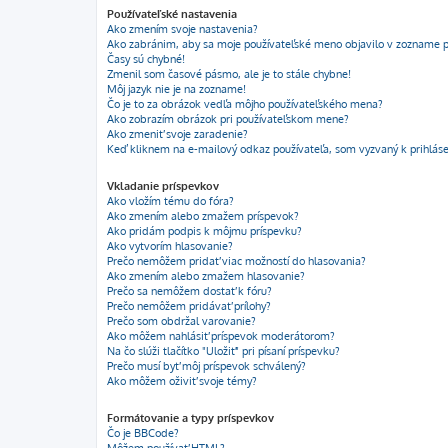
Používateľské nastavenia
Ako zmením svoje nastavenia?
Ako zabránim, aby sa moje používateľské meno objavilo v zozname p
Časy sú chybné!
Zmenil som časové pásmo, ale je to stále chybne!
Môj jazyk nie je na zozname!
Čo je to za obrázok vedľa môjho používateľského mena?
Ako zobrazím obrázok pri používateľskom mene?
Ako zmeniť svoje zaradenie?
Keď kliknem na e-mailový odkaz používateľa, som vyzvaný k prihláse
Vkladanie príspevkov
Ako vložím tému do fóra?
Ako zmením alebo zmažem príspevok?
Ako pridám podpis k môjmu príspevku?
Ako vytvorím hlasovanie?
Prečo nemôžem pridať viac možností do hlasovania?
Ako zmením alebo zmažem hlasovanie?
Prečo sa nemôžem dostať k fóru?
Prečo nemôžem pridávať prílohy?
Prečo som obdržal varovanie?
Ako môžem nahlásiť príspevok moderátorom?
Na čo slúži tlačítko "Uložiť" pri písaní príspevku?
Prečo musí byť môj príspevok schválený?
Ako môžem oživiť svoje témy?
Formátovanie a typy príspevkov
Čo je BBCode?
Môžem používať HTML?