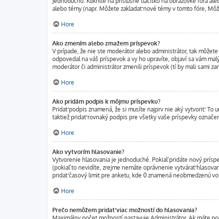
Jednoducho. Kliknite na príslušné tlačítko na obrazovke fóra al
alebo témy (napr. Môžete zakladať nové témy v tomto fóre, Môž
Hore
Ako zmením alebo zmažem príspevok?
V prípade, že nie ste moderátor alebo administrátor, tak môžete
odpovedal na váš príspevok a vy ho upravíte, objaví sa vám malý
moderátor či administrátor zmenili príspevok (tí by mali sami z
Hore
Ako pridám podpis k môjmu príspevku?
Pridať podpis znamená, že si musíte najprv nie aký vytvoriť. To 
taktiež pridať rovnaký podpis pre všetky vaše príspevky označe
Hore
Ako vytvorím hlasovanie?
Vytvorenie hlasovania je jednoduché. Pokiaľ pridáte nový príspe
(pokiaľ to nevidíte, zrejme nemáte oprávnenie vytvárať hlasova
pridať časový limit pre anketu, kde 0 znamená neobmedzenú voľb
Hore
Prečo nemôžem pridať viac možností do hlasovania?
Maximálny počet možností nastavuje Administrátor. Ak máte pocit