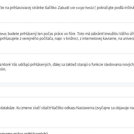
e na prihlasovacej stránke tlačítko
Zabudli ste svoje heslo?
, pokračujte podľa inštr
teve
, budete prihlásený len počas práce vo fóre. Toto má zabrániť zneužitiu Vášho účt
ihlasujete z verejného počítača, napr. v knižnici, z internetovej kaviarne, na univerz
ktoré Vás udržujú prihlásených, ďalej sa taktiež starajú o funkcie sledovania nových
ním.
databáze. Ku zmene stačí stlačiť tlačítko odkazu Nastavenia (zvyčajne sa objavuje na 
zozname práve prihlásených?