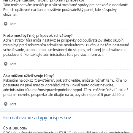
Na čo slúži tlačítko "Uložiť" pri písaní príspevku?
Táto možnosť vám umožňuje uložiť si rozpísané správy pre neskoršie odoslanie.
Pre ich opätovné načítanie navštívte používateľský panel, kde sú správy
uložené.
Hore
Prečo musí byť môj príspevok schválený?
Administrátor fóra môže nastaviť, že príspevky od používateľov alebo skupín
musia byť pred zobrazením schválené moderátormi. Buďto je na fóre nastavené
schvaľovanie, alebo ste boli umiestnený do skupiny, pri ktorej je schvaľovanie
požadované. Kontaktujte administrátora fóra pre viac informácií.
Hore
Ako môžem oživiť svoje témy?
Kliknutím na odkaz "Oživiť tému", pokiaľ ho vidíte, môžete "oživiť" tému, čím ho
posuniete na prvé miesto v prehľadu tém. Pokiaľ tento odkaz nevidíte,
administrátor túto možnosť pravdepodobne vypol. Tému môžete "oživiť" taktiež
pridaním nového príspevku, ale dbajte na to, aby ste neporušili pravidlá fóra.
Hore
Formátovanie a typy príspevkov
Čo je BBCode?
BBCode je špeciálna konfigurácia HTML. O jeho použití rozhoduje administrátor