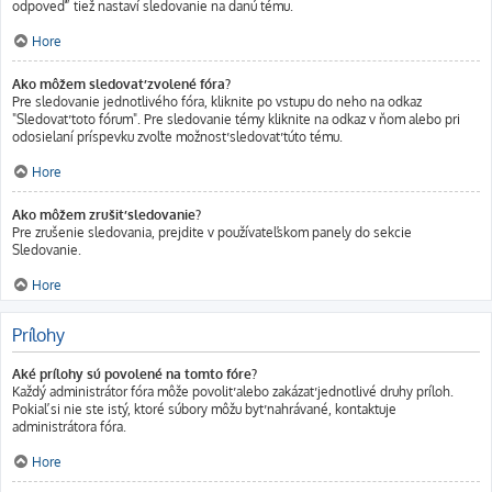
odpoveď” tiež nastaví sledovanie na danú tému.
Hore
Ako môžem sledovať zvolené fóra?
Pre sledovanie jednotlivého fóra, kliknite po vstupu do neho na odkaz
"Sledovať toto fórum". Pre sledovanie témy kliknite na odkaz v ňom alebo pri
odosielaní príspevku zvoľte možnosť sledovať túto tému.
Hore
Ako môžem zrušiť sledovanie?
Pre zrušenie sledovania, prejdite v používateľskom panely do sekcie
Sledovanie.
Hore
Prílohy
Aké prílohy sú povolené na tomto fóre?
Každý administrátor fóra môže povoliť alebo zakázať jednotlivé druhy príloh.
Pokiaľ si nie ste istý, ktoré súbory môžu byť nahrávané, kontaktuje
administrátora fóra.
Hore