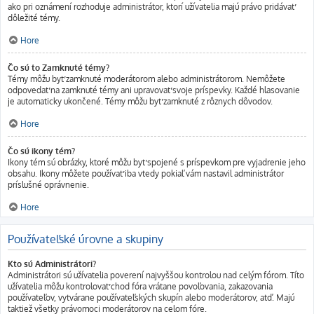
ako pri oznámení rozhoduje administrátor, ktorí užívatelia majú právo pridávať
dôležité témy.
Hore
Čo sú to Zamknuté témy?
Témy môžu byť zamknuté moderátorom alebo administrátorom. Nemôžete
odpovedať na zamknuté témy ani upravovať svoje príspevky. Každé hlasovanie
je automaticky ukončené. Témy môžu byť zamknuté z rôznych dôvodov.
Hore
Čo sú ikony tém?
Ikony tém sú obrázky, ktoré môžu byť spojené s príspevkom pre vyjadrenie jeho
obsahu. Ikony môžete používať iba vtedy pokiaľ vám nastavil administrátor
príslušné oprávnenie.
Hore
Používateľské úrovne a skupiny
Kto sú Administrátori?
Administrátori sú užívatelia poverení najvyššou kontrolou nad celým fórom. Títo
užívatelia môžu kontrolovať chod fóra vrátane povoľovania, zakazovania
používateľov, vytvárane používateľských skupín alebo moderátorov, atď. Majú
taktiež všetky právomoci moderátorov na celom fóre.