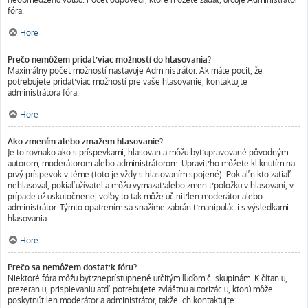
fóra.
Hore
Prečo nemôžem pridať viac možností do hlasovania?
Maximálny počet možností nastavuje Administrátor. Ak máte pocit, že
potrebujete pridať viac možností pre vaše hlasovanie, kontaktujte
administrátora fóra.
Hore
Ako zmením alebo zmažem hlasovanie?
Je to rovnako ako s príspevkami, hlasovania môžu byť upravované pôvodným
autorom, moderátorom alebo administrátorom. Upraviť ho môžete kliknutím na
prvý príspevok v téme (toto je vždy s hlasovaním spojené). Pokiaľ nikto zatiaľ
nehlasoval, pokiaľ užívatelia môžu vymazať alebo zmeniť položku v hlasovaní, v
prípade už uskutočnenej voľby to tak môže učiniť len moderátor alebo
administrátor. Týmto opatrením sa snažíme zabrániť manipulácii s výsledkami
hlasovania.
Hore
Prečo sa nemôžem dostať k fóru?
Niektoré fóra môžu byť zneprístupnené určitým ľuďom či skupinám. K čítaniu,
prezeraniu, prispievaniu atď. potrebujete zvláštnu autorizáciu, ktorú môže
poskytnúť len moderátor a administrátor, takže ich kontaktujte.