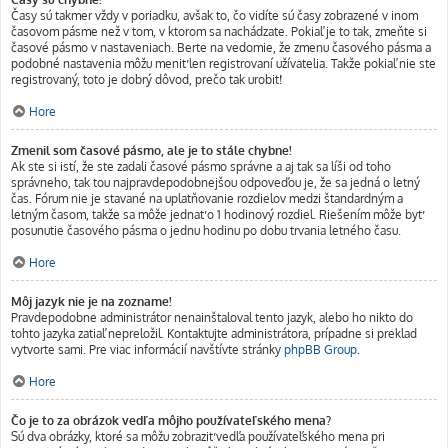
Časy sú takmer vždy v poriadku, avšak to, čo vidíte sú časy zobrazené v inom
časovom pásme než v tom, v ktorom sa nachádzate. Pokiaľ je to tak, zmeňte si
časové pásmo v nastaveniach. Berte na vedomie, že zmenu časového pásma a
podobné nastavenia môžu meniť len registrovaní užívatelia. Takže pokiaľ nie ste
registrovaný, toto je dobrý dôvod, prečo tak urobiť!
Hore
Zmenil som časové pásmo, ale je to stále chybne!
Ak ste si istí, že ste zadali časové pásmo správne a aj tak sa líši od toho
správneho, tak tou najpravdepodobnejšou odpoveďou je, že sa jedná o letný
čas. Fórum nie je stavané na uplatňovanie rozdielov medzi štandardným a
letným časom, takže sa môže jednať o 1 hodinový rozdiel. Riešením môže byť
posunutie časového pásma o jednu hodinu po dobu trvania letného času.
Hore
Môj jazyk nie je na zozname!
Pravdepodobne administrátor nenainštaloval tento jazyk, alebo ho nikto do
tohto jazyka zatiaľ nepreložil. Kontaktujte administrátora, prípadne si preklad
vytvorte sami. Pre viac informácií navštívte stránky
phpBB Group
.
Hore
Čo je to za obrázok vedľa môjho používateľského mena?
Sú dva obrázky, ktoré sa môžu zobraziť vedľa používateľského mena pri