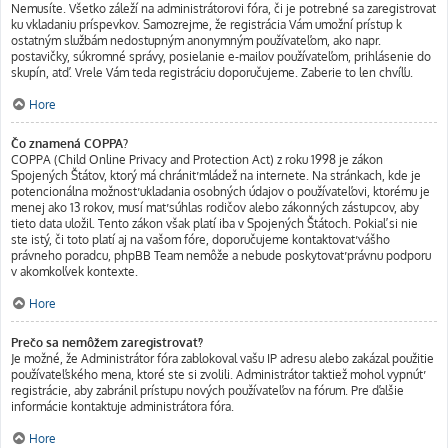
Nemusíte. Všetko záleží na administrátorovi fóra, či je potrebné sa zaregistrovať
ku vkladaniu príspevkov. Samozrejme, že registrácia Vám umožní prístup k
ostatným službám nedostupným anonymným používateľom, ako napr.
postavičky, súkromné správy, posielanie e-mailov používateľom, prihlásenie do
skupín, atď. Vrele Vám teda registráciu doporučujeme. Zaberie to len chvíľu.
Hore
Čo znamená COPPA?
COPPA (Child Online Privacy and Protection Act) z roku 1998 je zákon
Spojených Štátov, ktorý má chrániť mládež na internete. Na stránkach, kde je
potencionálna možnosť ukladania osobných údajov o používateľovi, ktorému je
menej ako 13 rokov, musí mať súhlas rodičov alebo zákonných zástupcov, aby
tieto data uložil. Tento zákon však platí iba v Spojených Štátoch. Pokiaľ si nie
ste istý, či toto platí aj na vašom fóre, doporučujeme kontaktovať vášho
právneho poradcu, phpBB Team nemôže a nebude poskytovať právnu podporu
v akomkoľvek kontexte.
Hore
Prečo sa nemôžem zaregistrovať?
Je možné, že Administrátor fóra zablokoval vašu IP adresu alebo zakázal použitie
používateľského mena, ktoré ste si zvolili. Administrátor taktiež mohol vypnúť
registrácie, aby zabránil prístupu nových používateľov na fórum. Pre ďalšie
informácie kontaktuje administrátora fóra.
Hore