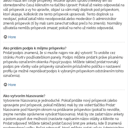
alebo mazať len svoje príspevky. Môžete upraviť správu (niekedy len do
obmedzeného času) kliknutím na tlačítko Upraviť. Pokiaľ už niekto odpovedal na
váš príspevok a vy ho upravíte, objaví sa vám malý doplnok pod príspevkom,
ktorí ukazuje, koľkokrát ste tento príspevok upravovali. Tento doplnok sa
neobjaví, pokiaľ zatiaľ nikto neodpovedal alebo moderátor či administrátor
zmenili príspevok (tí by mali sami zanechať odkaz prečo ho zmenili). Normálny
užívatelia nemôžu príspevok zmazať, pokiaľ na neho už niekto odpovedal.
Hore
Ako pridám podpis k môjmu príspevku?
Pridať podpis znamená, že si musíte najprv nie aký vytvoriť. To urobíte cez
stránku
Profil
v používateľskom panely. Podpis môžete pridať k práve písanému
príspevku označením okienka
Pripojiť podpis
. Môžete taktiež pridať rovnaký
podpis pre všetky vaše príspevky označením príslušného políčka v nastavení
profilu (je možné nepridávať podpis k vybraným príspevkom odstránením tohto
označenia).
Hore
Ako vytvorím hlasovanie?
Vytvorenie hlasovania je jednoduché. Pokiaľ pridáte nový príspevok (alebo
upravujete prví príspevok, pokiaľ môžete) mali by ste vidieť tlačítko Pridať
hlasovanie pod hlavným oknom na pridávanie príspevkov (pokiaľ to nevidíte,
zrejme nemáte oprávnenie vytvárať hlasovania). Mali by ste zadať názov ankety
a potom aspoň dve možnosti (nastavte napísaním názov otázky a kliknite na
Pridať odpoveď. Môžete taktiež pridať časový limit pre anketu, kde 0 znamená
neobmedzenú voľbu. Počet odpovedí, ktoré môžete zadať, určuje Administrátor