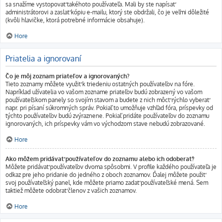
sa snažíme vystopovať takéhoto používateľa. Mali by ste napísať
administrátorovi a zaslať kópiu e-mailu, ktorý ste obdržali, čo je veľmi dôležité
(kvôli hlavičke, ktorá potrebné informácie obsahuje).
Hore
Priatelia a ignorovaní
Čo je môj zoznam priateľov a ignorovaných?
Tieto zoznamy môžete využiť k triedeniu ostatných používateľov na fóre.
Napríklad užívatelia vo vašom zozname priateľov budú zobrazený vo vašom
používateľskom panely so svojím stavom a budete z nich môcť rýchlo vyberať
napr. pri písaní súkromných správ. Pokiaľ to umožňuje vzhľad fóra, príspevky od
týchto používateľov budú zvýraznene. Pokiaľ pridáte používateľov do zoznamu
ignorovaných, ich príspevky vám vo východzom stave nebudú zobrazované.
Hore
Ako môžem pridávať používateľov do zoznamu alebo ich odoberať?
Môžete pridávať používateľov dvoma spôsobmi. V profile každého používateľa je
odkaz pre jeho pridanie do jedného z oboch zoznamov. Ďalej môžete použiť
svoj používateľský panel, kde môžete priamo zadať používateľské mená. Sem
taktiež môžete odobrať členov z vašich zoznamov.
Hore