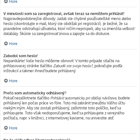
Hore
V minulosti som sa zaregistroval, avšak teraz sa nemôžem prihlásiť!
Najpravdepodobnejšie dôvody: zadali ste chybné používateľské meno alebo
heslo (skontrolujte e-mail, ktorý ste obdržali pri registrácií). Je bežné, že sa
pravidelne odstraňujú užívatelia, ktorí ničím neprispeli, aby sa zmenšila veľkosť
databázy. Skúste sa zaregistrovať znova a zapojte sa do diskusie.
Hore
Zabudol som heslo!
Nepanikárte! Vaše heslo môžeme obnoviť. V tomto prípade stlačte na
prihlasovacej stránke tlačítko
Zabudli ste svoje heslo?
, pokračujte podľa
inštrukcií a takmer ihneď budete prihlásený.
Hore
Prečo som automaticky odhlásený?
Pokiaľ nezaškrtnete tlačítko
Prihlásiť automaticky pri ďalšej návšteve
, budete
prihlásený len počas práce vo fóre. Toto má zabrániť zneužitiu Vášho účtu
niekým iným. Aby ste zostali prihlásený, zaškrtnite toto políčko, keď sa
prihlasujete. Toto však nedoporučujeme, keď sa prihlasujete z verejného
počítača, napr. v knižnici, z internetovej kaviarne, na univerzite atď.
Hore