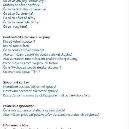
Čo sú to smajlíky (emotikony)?
Môžem pridávať obrázky?
Čo sú to Globálne oznámenia?
Čo sú to Oznámenia?
Čo sú to dôležité témy?
Čo sú to Zamknuté témy?
Čo sú ikony tém?
Používateľské úrovne a skupiny
Kto sú Administrátori?
Kto sú Moderátori?
Čo sú používateľské skupiny?
Ako sa môžem zapojiť do používateľskej skupiny?
Ako sa stanem moderátorom používateľskej skupiny?
Prečo majú niektoré skupiny inú farbu?
Čo je "Východzia používateľská skupina"?
Čo znamená odkaz "Tím"?
Súkromné správy
Nemôžem posielať súkromné správy!
Dostávam nechcené súkromné správy!
Dostal/a som spamový a obťažujúci e-mail od niekoho z fóra!
Priatelia a ignorovaní
Čo je môj zoznam priateľov a ignorovaných?
Ako môžem pridávať používateľov do zoznamu alebo ich odoberať?
Hľadanie na fóre