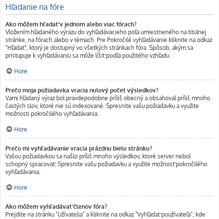
Hľadanie na fóre
Ako môžem hľadať v jednom alebo viac fórach?
Vložením hľadaného výrazu do vyhľadávacieho poľa umiestneného na titulnej
stránke, na fórach alebo v témach. Pre Pokročilé vyhľadávanie kliknite na odkaz
"Hľadať", ktorý je dostupný vo všetkých stránkach fóra. Spôsob, akým sa
pristupuje k vyhľadávaniu sa môže líšiť podľa použitého vzhľadu.
Hore
Prečo moja požiadavka vracia nulový počet výsledkov?
Vami hľadaný výraz bol pravdepodobne príliš obecný a obsahoval príliš mnoho
častých slov, ktoré nie sú indexované. Spresnite vašu požiadavku a využite
možnosti pokročilého vyhľadávania.
Hore
Prečo mi vyhľadávanie vracia prázdnu bielu stránku?
Vašou požiadavkou sa našlo príliš mnoho výsledkov, ktoré server nebol
schopný spracovať. Spresnite vašu požiadavku a využite možnosť pokročilého
vyhľadávania.
Hore
Ako môžem vyhľadávať členov fóra?
Prejdite na stránku "Užívatelia" a kliknite na odkaz "Vyhľadať používateľa", kde