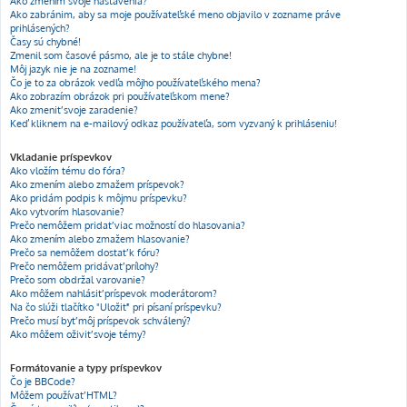
Ako zmením svoje nastavenia?
Ako zabránim, aby sa moje používateľské meno objavilo v zozname práve
prihlásených?
Časy sú chybné!
Zmenil som časové pásmo, ale je to stále chybne!
Môj jazyk nie je na zozname!
Čo je to za obrázok vedľa môjho používateľského mena?
Ako zobrazím obrázok pri používateľskom mene?
Ako zmeniť svoje zaradenie?
Keď kliknem na e-mailový odkaz používateľa, som vyzvaný k prihláseniu!
Vkladanie príspevkov
Ako vložím tému do fóra?
Ako zmením alebo zmažem príspevok?
Ako pridám podpis k môjmu príspevku?
Ako vytvorím hlasovanie?
Prečo nemôžem pridať viac možností do hlasovania?
Ako zmením alebo zmažem hlasovanie?
Prečo sa nemôžem dostať k fóru?
Prečo nemôžem pridávať prílohy?
Prečo som obdržal varovanie?
Ako môžem nahlásiť príspevok moderátorom?
Na čo slúži tlačítko "Uložiť" pri písaní príspevku?
Prečo musí byť môj príspevok schválený?
Ako môžem oživiť svoje témy?
Formátovanie a typy príspevkov
Čo je BBCode?
Môžem používať HTML?