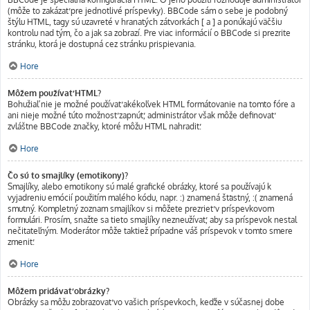
(môže to zakázať pre jednotlivé príspevky). BBCode sám o sebe je podobný
štýlu HTML, tagy sú uzavreté v hranatých zátvorkách [ a ] a ponúkajú väčšiu
kontrolu nad tým, čo a jak sa zobrazí. Pre viac informácií o BBCode si prezrite
stránku, ktorá je dostupná cez stránku prispievania.
Hore
Môžem používať HTML?
Bohužiaľ nie je možné používať akékoľvek HTML formátovanie na tomto fóre a
ani nieje možné túto možnosť zapnúť, administrátor však môže definovať
zvláštne BBCode značky, ktoré môžu HTML nahradiť.
Hore
Čo sú to smajlíky (emotikony)?
Smajlíky, alebo emotikony sú malé grafické obrázky, ktoré sa používajú k
vyjadreniu emócií použitím malého kódu, napr. :) znamená šťastný, :( znamená
smutný. Kompletný zoznam smajlíkov si môžete prezrieť v príspevkovom
formulári. Prosím, snažte sa tieto smajlíky nezneužívať, aby sa príspevok nestal
nečitateľným. Moderátor môže taktiež prípadne váš príspevok v tomto smere
zmeniť.
Hore
Môžem pridávať obrázky?
Obrázky sa môžu zobrazovať vo vašich príspevkoch, keďže v súčasnej dobe