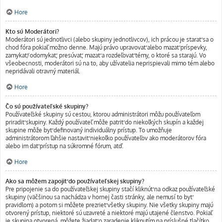
Hore
Kto sú Moderátori?
Moderátori sú jednotlivci (alebo skupiny jednotlivcov), ich prácou je starať sa o
chod fóra pokiaľ možno denne. Majú právo upravovať alebo mazať príspevky,
zamykať/odomykať, presúvať, mazať a rozdeľovať témy, o ktoré sa starajú. Vo
všeobecnosti, moderátori sú na to, aby užívatelia neprispievali mimo tém alebo
nepridávali otravný materiál.
Hore
Čo sú používateľské skupiny?
Používateľské skupiny sú cestou, ktorou administrátori môžu používateľom
priradiť skupiny. Každý používateľ môže patriť do niekoľkých skupín a každej
skupine môže byť definovaný individuálny prístup. To umožňuje
administrátorom ľahšie nastaviť niekoľko používateľov ako moderátorov fóra
alebo im dať prístup na súkromné fórum, atď.
Hore
Ako sa môžem zapojiť do používateľskej skupiny?
Pre pripojenie sa do používateľskej skupiny stačí kliknúť na odkaz používateľské
skupiny (väčšinou sa nachádza v hornej časti stránky, ale nemusí to byť
pravidlom) a potom si môžete prezrieť všetky skupiny. Nie všetky skupiny majú
otvorený prístup, niektoré sú uzavreté a niektoré majú utajené členstvo. Pokiaľ
je skupina otvorená, môžete žiadať o zaradenie kliknutím na príslušné tlačítko.