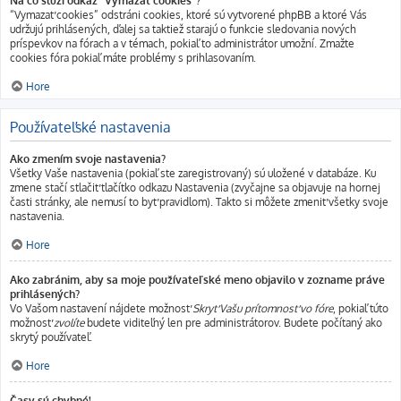
Na čo slúži odkaz "Vymazať cookies"?
“Vymazať cookies” odstráni cookies, ktoré sú vytvorené phpBB a ktoré Vás
udržujú prihlásených, ďalej sa taktiež starajú o funkcie sledovania nových
príspevkov na fórach a v témach, pokiaľ to administrátor umožní. Zmažte
cookies fóra pokiaľ máte problémy s prihlasovaním.
Hore
Používateľské nastavenia
Ako zmením svoje nastavenia?
Všetky Vaše nastavenia (pokiaľ ste zaregistrovaný) sú uložené v databáze. Ku
zmene stačí stlačiť tlačítko odkazu Nastavenia (zvyčajne sa objavuje na hornej
časti stránky, ale nemusí to byť pravidlom). Takto si môžete zmeniť všetky svoje
nastavenia.
Hore
Ako zabránim, aby sa moje používateľské meno objavilo v zozname práve
prihlásených?
Vo Vašom nastavení nájdete možnosť
Skryť Vašu prítomnosť vo fóre
, pokiaľ túto
možnosť
zvolíte
budete viditeľný len pre administrátorov. Budete počítaný ako
skrytý používateľ.
Hore
Časy sú chybné!