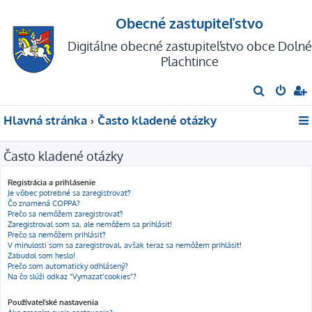
Obecné zastupiteľstvo
Digitálne obecné zastupiteľstvo obce Dolné
Plachtince
H
ľ
Hlavná stránka
Často kladené otázky
a
d
Často kladené otázky
a
ť
Registrácia a prihlásenie
Je vôbec potrebné sa zaregistrovať?
Čo znamená COPPA?
Prečo sa nemôžem zaregistrovať?
Zaregistroval som sa, ale nemôžem sa prihlásiť!
Prečo sa nemôžem prihlásiť?
V minulosti som sa zaregistroval, avšak teraz sa nemôžem prihlásiť!
Zabudol som heslo!
Prečo som automaticky odhlásený?
Na čo slúži odkaz "Vymazať cookies"?
Používateľské nastavenia