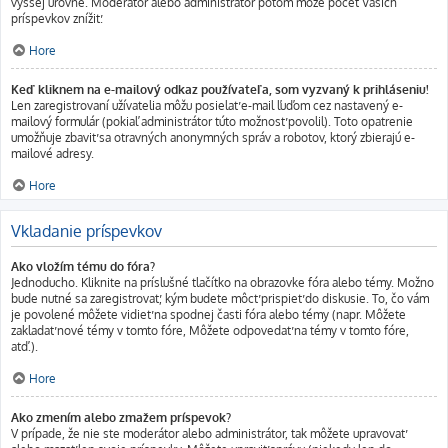
vyššej úrovne. Moderátor alebo administrátor potom môže počet Vašich
príspevkov znížiť.
Hore
Keď kliknem na e-mailový odkaz používateľa, som vyzvaný k prihláseniu!
Len zaregistrovaní užívatelia môžu posielať e-mail ľuďom cez nastavený e-
mailový formulár (pokiaľ administrátor túto možnosť povolil). Toto opatrenie
umožňuje zbaviť sa otravných anonymných správ a robotov, ktorý zbierajú e-
mailové adresy.
Hore
Vkladanie príspevkov
Ako vložím tému do fóra?
Jednoducho. Kliknite na príslušné tlačítko na obrazovke fóra alebo témy. Možno
bude nutné sa zaregistrovať, kým budete môcť prispieť do diskusie. To, čo vám
je povolené môžete vidieť na spodnej časti fóra alebo témy (napr. Môžete
zakladať nové témy v tomto fóre, Môžete odpovedať na témy v tomto fóre,
atď.).
Hore
Ako zmením alebo zmažem príspevok?
V prípade, že nie ste moderátor alebo administrátor, tak môžete upravovať