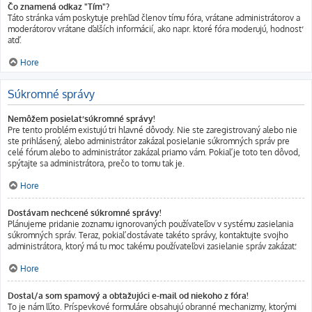
Čo znamená odkaz "Tím"?
Táto stránka vám poskytuje prehľad členov tímu fóra, vrátane administrátorov a
moderátorov vrátane ďalších informácií, ako napr. ktoré fóra moderujú, hodnosť
atď.
Hore
Súkromné správy
Nemôžem posielať súkromné správy!
Pre tento problém existujú tri hlavné dôvody. Nie ste zaregistrovaný alebo nie
ste prihlásený, alebo administrátor zakázal posielanie súkromných správ pre
celé fórum alebo to administrátor zakázal priamo vám. Pokiaľ je toto ten dôvod,
spýtajte sa administrátora, prečo to tomu tak je.
Hore
Dostávam nechcené súkromné správy!
Plánujeme pridanie zoznamu ignorovaných používateľov v systému zasielania
súkromných správ. Teraz, pokiaľ dostávate takéto správy, kontaktujte svojho
administrátora, ktorý má tu moc takému používateľovi zasielanie správ zakázať.
Hore
Dostal/a som spamový a obťažujúci e-mail od niekoho z fóra!
To je nám ľúto. Príspevkové formuláre obsahujú obranné mechanizmy, ktorými