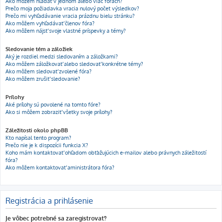
Ako môžem hľadať v jednom alebo viac fórach?
Prečo moja požiadavka vracia nulový počet výsledkov?
Prečo mi vyhľadávanie vracia prázdnu bielu stránku?
Ako môžem vyhľadávať členov fóra?
Ako môžem nájsť svoje vlastné príspevky a témy?
Sledovanie tém a záložiek
Aký je rozdiel medzi sledovaním a záložkami?
Ako môžem záložkovať alebo sledovať konkrétne témy?
Ako môžem sledovať zvolené fóra?
Ako môžem zrušiť sledovanie?
Prílohy
Aké prílohy sú povolené na tomto fóre?
Ako si môžem zobraziť všetky svoje prílohy?
Záležitosti okolo phpBB
Kto napísal tento program?
Prečo nie je k dispozícii funkcia X?
Koho mám kontaktovať ohľadom obťažujúcich e-mailov alebo právnych záležitostí
fóra?
Ako môžem kontaktovať aministrátora fóra?
Registrácia a prihlásenie
Je vôbec potrebné sa zaregistrovať?