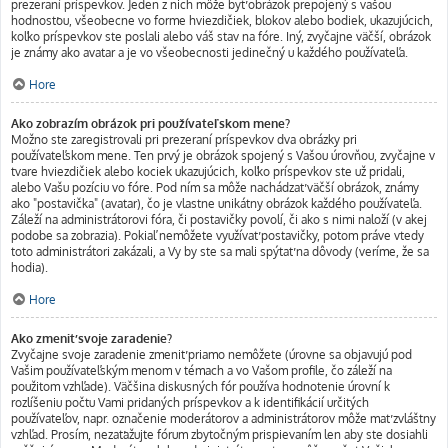
prezeraní príspevkov. Jeden z nich môže byť obrázok prepojený s vašou
hodnosťou, všeobecne vo forme hviezdičiek, blokov alebo bodiek, ukazujúcich,
koľko príspevkov ste poslali alebo váš stav na fóre. Iný, zvyčajne väčší, obrázok
je známy ako avatar a je vo všeobecnosti jedinečný u každého používateľa.
Hore
Ako zobrazím obrázok pri používateľskom mene?
Možno ste zaregistrovali pri prezeraní príspevkov dva obrázky pri
používateľskom mene. Ten prvý je obrázok spojený s Vašou úrovňou, zvyčajne v
tvare hviezdičiek alebo kociek ukazujúcich, koľko príspevkov ste už pridali,
alebo Vašu pozíciu vo fóre. Pod ním sa môže nachádzať väčší obrázok, známy
ako "postavička" (avatar), čo je vlastne unikátny obrázok každého používateľa.
Záleží na administrátorovi fóra, či postavičky povolí, či ako s nimi naloží (v akej
podobe sa zobrazia). Pokiaľ nemôžete využívať postavičky, potom práve vtedy
toto administrátori zakázali, a Vy by ste sa mali spýtať na dôvody (veríme, že sa
hodia).
Hore
Ako zmeniť svoje zaradenie?
Zvyčajne svoje zaradenie zmeniť priamo nemôžete (úrovne sa objavujú pod
Vašim používateľským menom v témach a vo Vašom profile, čo záleží na
použitom vzhľade). Väčšina diskusných fór používa hodnotenie úrovní k
rozlíšeniu počtu Vami pridaných príspevkov a k identifikácií určitých
používateľov, napr. označenie moderátorov a administrátorov môže mať zvláštny
vzhľad. Prosím, nezaťažujte fórum zbytočným prispievaním len aby ste dosiahli