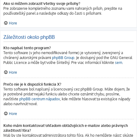
Ako si môžem zobraziť všetky svoje prílohy?
Pre zobrazenie kompletného zoznamu vami nahraných príloh, prejdite na
používateľský panel a nasledujte odkazy do časti s prílohami.
Hore
Záležitosti okolo phpBB
Kto napísal tento program?
Tento software (v jeho nemodifikované forme) je vytvorený, zverejnený a
chránený autorskými právami
phpBB Group
. Je dostupný pod the GNU General
Public Licence a môže byť voľne šíriteľný. Pre viac informácií kliknite
sem
.
Hore
Prečo nie je k dispozícii funkcia X?
Tento software bol napísaný a licencovaný cez phpBB Group. Máte dojem, že
je potrebné pridať nejakú funkciu alebo chcete oznámiť chybu, prosíme,
navštívte
phpBB centrum nápadov
, kde môžete hlasovať za existujúce nápady
alebo navrhnúť nové.
Hore
Koho mám kontaktovať ohľadom obťažujúcich e-mailov alebo právnych
záležitostí fóra?
Mali by ste kontaktovať administrátora tohto fóra. Ak ho nemôžete nájsť, skúste