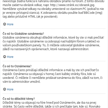
neexistuje žiadna funkcia k nahraniu obrázkov priamo na fórum. Z tohto dôvodu
musíte zadať na obrázok odkaz, napr. http://www.stránk.xx/obrazok.jpg.
Nemôžete vytvárať odkazy na obrázky umiestené vo vlastnom PC (pokiaľ to nie
je verejne prístupná stanica). K zobrazeniu obrázku použite buď BBCode [img]
tag alebo príslušné HTML (ak je povolené).
Hore
Čo sú to Globálne oznámenia?
Globálne oznámenia obsahujú dôležité informácie, ktoré by ste si mali prečítať
čo najskôr. Globálne oznámenie sa zobrazujú nad každým fórom a taktiež vo
vašom používateľskom panely. To, či môžete odosielať globálne oznámenie,
záleží na nastavených oprávneniach, ktoré nastavujú administrátori.
Hore
Čo sú to Oznámenia?
Oznámenia často prinášajú dôležité informácie a mali by ste ich prečítať čo
najskôr. Oznámenia sa objavujú v hornej časti každej stránky fóra, kde sú
uvedené. Či môžete či nemôžete pridávať oznámenia do fóra, záleží na tom, či
vám to administrátor umožnil.
Hore
Čo sú to dôležité témy?
Dôležité témy sa objavujú na fóre hneď pod Oznámením, ale iba na prvej
stránke. Sú často veľmi dôležité, takže si ich prečítajte tam, kde sú. Rovnako