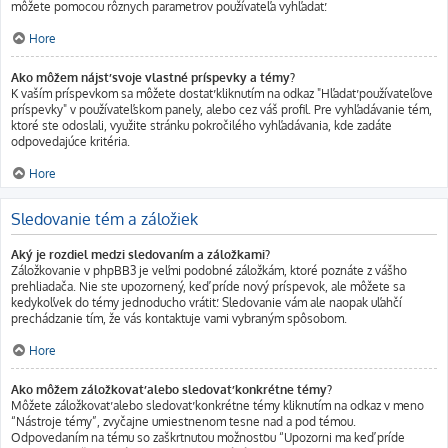
môžete pomocou rôznych parametrov používateľa vyhľadať.
Hore
Ako môžem nájsť svoje vlastné príspevky a témy?
K vaším príspevkom sa môžete dostať kliknutím na odkaz "Hľadať používateľove
príspevky" v používateľskom panely, alebo cez váš profil. Pre vyhľadávanie tém,
ktoré ste odoslali, využite stránku pokročilého vyhľadávania, kde zadáte
odpovedajúce kritéria.
Hore
Sledovanie tém a záložiek
Aký je rozdiel medzi sledovaním a záložkami?
Záložkovanie v phpBB3 je veľmi podobné záložkám, ktoré poznáte z vášho
prehliadača. Nie ste upozornený, keď príde nový príspevok, ale môžete sa
kedykoľvek do témy jednoducho vrátiť. Sledovanie vám ale naopak uľahčí
prechádzanie tím, že vás kontaktuje vami vybraným spôsobom.
Hore
Ako môžem záložkovať alebo sledovať konkrétne témy?
Môžete záložkovať alebo sledovať konkrétne témy kliknutím na odkaz v meno
“Nástroje témy”, zvyčajne umiestnenom tesne nad a pod témou.
Odpovedaním na tému so zaškrtnutou možnosťou “Upozorni ma keď príde