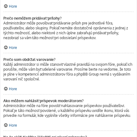
Hore
Prečo nemôžem pridávať prílohy?
Administrátor môže povoľovať pridávanie príloh pre jednotlivé fóra,
používateľov, alebo skupiny. Pokiaľ nemáte dostatočné oprávnenia z jednej z
týchto možností, alebo niektoré z nich úplne zabraňujú pridávať prílohy,
nezobrazí sa vám táto možnosť pri odosielaní príspevkov.
Hore
Prečo som obdržal varovanie?
Každý administrátor si môže stanoviť vlastné pravidlá na svojom fóre, pokiaľ ich
porušíte, môže vám byť udelené varovanie. Prosíme berte na vedomie, že toto
je plne v kompetencií administrátorov fóra a phpBB Group nemá s vydávaním
varovaní nič spoločné.
Hore
Ako môžem nahlásiť príspevok moderátorom?
Administrátor môže na fóre povoliť nahlasovanie príspevkov používateľovi.
Pokiaľ je táto možnosť povolené, u každého príspevku uvidíte ikonu, ktorá vás
privedie na formulár, kde vyplníte všetky informácie pre nahlásenie príspevku.
Hore