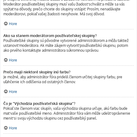
Moderátor používateľskej skupiny musí vašu žiadosť schváliť a môže sa vás
spýtať na dôvody, prečo chcete do skupiny vstúpiť. Prosím, nenadávajte
moderátorovi, pokiaľ vašej žiadosti nevyhovie. Má svoj dôvod.
Hore
Ako sa stanem moderátorom používateľskej skupiny?
Používateľské skupiny sú pôvodne vytvorené administrátorom a môžu taktiež
ustanoviť moderátora. Ak máte záujem vytvoriť používateľskú skupinu, potom
ako prvého kontaktujte administrátora súkromnou správou.
Hore
Prečo majú niektoré skupiny inú farbu?
Je možné, aby administrátor fóra pridelil členom určitej skupiny farbu, pre
uľahčenie ich odlíšenia od ostatných členov.
Hore
Čo je "Východzia používateľská skupina"?
Pokiaľ ste členom viac skupín, vaša východzia skupina určuje, akú farbu bude
mať vaše používateľské meno. Administrátor fóra vám môže udeliť oprávnenie
meniť si svoju východziu skupinu cez používateľský panel.
Hore