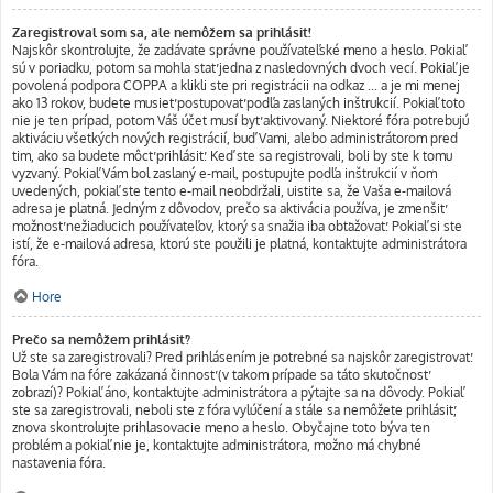
Zaregistroval som sa, ale nemôžem sa prihlásiť!
Najskôr skontrolujte, že zadávate správne používateľské meno a heslo. Pokiaľ
sú v poriadku, potom sa mohla stať jedna z nasledovných dvoch vecí. Pokiaľ je
povolená podpora COPPA a klikli ste pri registrácii na odkaz ... a je mi menej
ako 13 rokov, budete musieť postupovať podľa zaslaných inštrukcií. Pokiaľ toto
nie je ten prípad, potom Váš účet musí byť aktivovaný. Niektoré fóra potrebujú
aktiváciu všetkých nových registrácií, buď Vami, alebo administrátorom pred
tim, ako sa budete môcť prihlásiť. Keď ste sa registrovali, boli by ste k tomu
vyzvaný. Pokiaľ Vám bol zaslaný e-mail, postupujte podľa inštrukcií v ňom
uvedených, pokiaľ ste tento e-mail neobdržali, uistite sa, že Vaša e-mailová
adresa je platná. Jedným z dôvodov, prečo sa aktivácia používa, je zmenšiť
možnosť nežiaducich používateľov, ktorý sa snažia iba obťažovať. Pokiaľ si ste
istí, že e-mailová adresa, ktorú ste použili je platná, kontaktujte administrátora
fóra.
Hore
Prečo sa nemôžem prihlásiť?
Už ste sa zaregistrovali? Pred prihlásením je potrebné sa najskôr zaregistrovať.
Bola Vám na fóre zakázaná činnosť (v takom prípade sa táto skutočnosť
zobrazí)? Pokiaľ áno, kontaktujte administrátora a pýtajte sa na dôvody. Pokiaľ
ste sa zaregistrovali, neboli ste z fóra vylúčení a stále sa nemôžete prihlásiť,
znova skontrolujte prihlasovacie meno a heslo. Obyčajne toto býva ten
problém a pokiaľ nie je, kontaktujte administrátora, možno má chybné
nastavenia fóra.