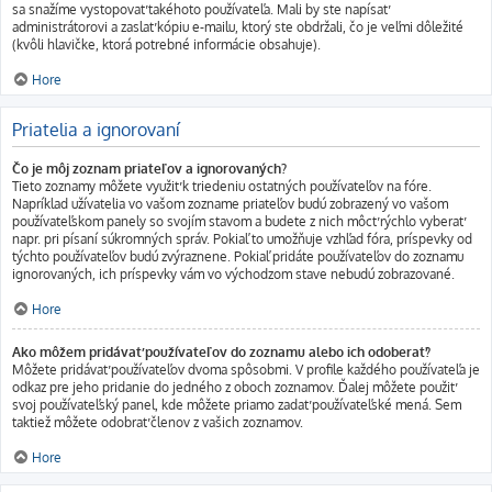
sa snažíme vystopovať takéhoto používateľa. Mali by ste napísať
administrátorovi a zaslať kópiu e-mailu, ktorý ste obdržali, čo je veľmi dôležité
(kvôli hlavičke, ktorá potrebné informácie obsahuje).
Hore
Priatelia a ignorovaní
Čo je môj zoznam priateľov a ignorovaných?
Tieto zoznamy môžete využiť k triedeniu ostatných používateľov na fóre.
Napríklad užívatelia vo vašom zozname priateľov budú zobrazený vo vašom
používateľskom panely so svojím stavom a budete z nich môcť rýchlo vyberať
napr. pri písaní súkromných správ. Pokiaľ to umožňuje vzhľad fóra, príspevky od
týchto používateľov budú zvýraznene. Pokiaľ pridáte používateľov do zoznamu
ignorovaných, ich príspevky vám vo východzom stave nebudú zobrazované.
Hore
Ako môžem pridávať používateľov do zoznamu alebo ich odoberať?
Môžete pridávať používateľov dvoma spôsobmi. V profile každého používateľa je
odkaz pre jeho pridanie do jedného z oboch zoznamov. Ďalej môžete použiť
svoj používateľský panel, kde môžete priamo zadať používateľské mená. Sem
taktiež môžete odobrať členov z vašich zoznamov.
Hore