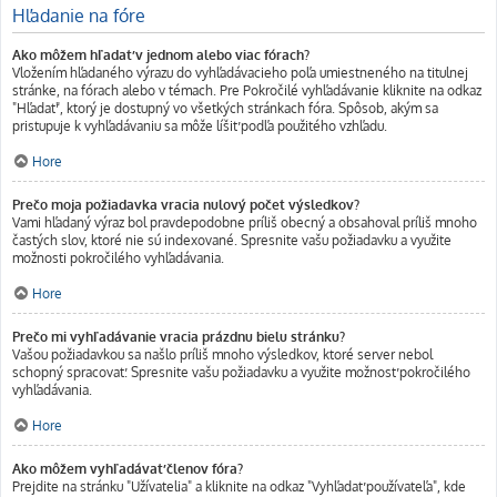
Hľadanie na fóre
Ako môžem hľadať v jednom alebo viac fórach?
Vložením hľadaného výrazu do vyhľadávacieho poľa umiestneného na titulnej
stránke, na fórach alebo v témach. Pre Pokročilé vyhľadávanie kliknite na odkaz
"Hľadať", ktorý je dostupný vo všetkých stránkach fóra. Spôsob, akým sa
pristupuje k vyhľadávaniu sa môže líšiť podľa použitého vzhľadu.
Hore
Prečo moja požiadavka vracia nulový počet výsledkov?
Vami hľadaný výraz bol pravdepodobne príliš obecný a obsahoval príliš mnoho
častých slov, ktoré nie sú indexované. Spresnite vašu požiadavku a využite
možnosti pokročilého vyhľadávania.
Hore
Prečo mi vyhľadávanie vracia prázdnu bielu stránku?
Vašou požiadavkou sa našlo príliš mnoho výsledkov, ktoré server nebol
schopný spracovať. Spresnite vašu požiadavku a využite možnosť pokročilého
vyhľadávania.
Hore
Ako môžem vyhľadávať členov fóra?
Prejdite na stránku "Užívatelia" a kliknite na odkaz "Vyhľadať používateľa", kde