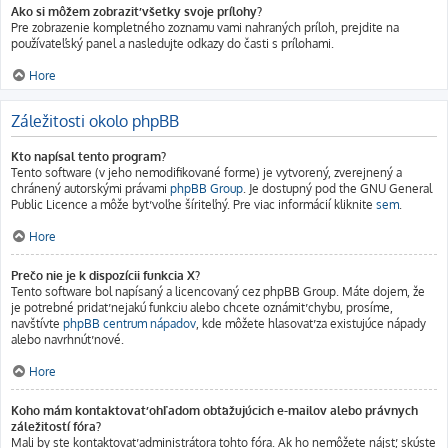
Ako si môžem zobraziť všetky svoje prílohy?
Pre zobrazenie kompletného zoznamu vami nahraných príloh, prejdite na
používateľský panel a nasledujte odkazy do časti s prílohami.
Hore
Záležitosti okolo phpBB
Kto napísal tento program?
Tento software (v jeho nemodifikované forme) je vytvorený, zverejnený a
chránený autorskými právami
phpBB Group
. Je dostupný pod the GNU General
Public Licence a môže byť voľne šíriteľný. Pre viac informácií kliknite
sem
.
Hore
Prečo nie je k dispozícii funkcia X?
Tento software bol napísaný a licencovaný cez phpBB Group. Máte dojem, že
je potrebné pridať nejakú funkciu alebo chcete oznámiť chybu, prosíme,
navštívte
phpBB centrum nápadov
, kde môžete hlasovať za existujúce nápady
alebo navrhnúť nové.
Hore
Koho mám kontaktovať ohľadom obťažujúcich e-mailov alebo právnych
záležitostí fóra?
Mali by ste kontaktovať administrátora tohto fóra. Ak ho nemôžete nájsť, skúste