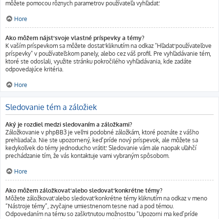
môžete pomocou rôznych parametrov používateľa vyhľadať.
Hore
Ako môžem nájsť svoje vlastné príspevky a témy?
K vaším príspevkom sa môžete dostať kliknutím na odkaz "Hľadať používateľove
príspevky" v používateľskom panely, alebo cez váš profil. Pre vyhľadávanie tém,
ktoré ste odoslali, využite stránku pokročilého vyhľadávania, kde zadáte
odpovedajúce kritéria.
Hore
Sledovanie tém a záložiek
Aký je rozdiel medzi sledovaním a záložkami?
Záložkovanie v phpBB3 je veľmi podobné záložkám, ktoré poznáte z vášho
prehliadača. Nie ste upozornený, keď príde nový príspevok, ale môžete sa
kedykoľvek do témy jednoducho vrátiť. Sledovanie vám ale naopak uľahčí
prechádzanie tím, že vás kontaktuje vami vybraným spôsobom.
Hore
Ako môžem záložkovať alebo sledovať konkrétne témy?
Môžete záložkovať alebo sledovať konkrétne témy kliknutím na odkaz v meno
“Nástroje témy”, zvyčajne umiestnenom tesne nad a pod témou.
Odpovedaním na tému so zaškrtnutou možnosťou “Upozorni ma keď príde