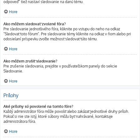
odpoveď” tiež nastaví sledovanie na danú tému.
Hore
Ako môžem sledovať zvolené fóra?
Pre sledovanie jednotlivého fóra, kliknite po vstupu do neho na odkaz
"Sledovať toto fórum". Pre sledovanie témy kliknite na odkaz v ňom alebo pri
odosielaní príspevku zvoľte možnosť sledovať túto tému.
Hore
Ako môžem zrušiť sledovanie?
Pre zrušenie sledovania, prejdite v používateľskom panely do sekcie
Sledovanie.
Hore
Prílohy
Aké prílohy sú povolené na tomto fóre?
Každý administrátor fóra môže povoliť alebo zakázať jednotlivé druhy príloh.
Pokiaľ si nie ste istý, ktoré súbory môžu byť nahrávané, kontaktuje
administrátora fóra.
Hore