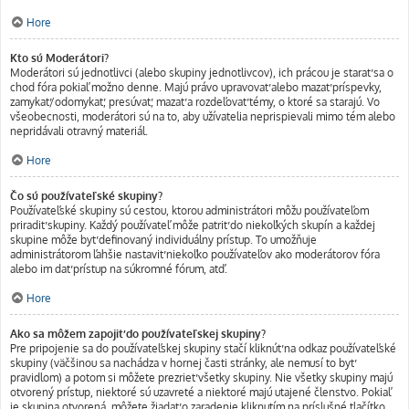
Hore
Kto sú Moderátori?
Moderátori sú jednotlivci (alebo skupiny jednotlivcov), ich prácou je starať sa o
chod fóra pokiaľ možno denne. Majú právo upravovať alebo mazať príspevky,
zamykať/odomykať, presúvať, mazať a rozdeľovať témy, o ktoré sa starajú. Vo
všeobecnosti, moderátori sú na to, aby užívatelia neprispievali mimo tém alebo
nepridávali otravný materiál.
Hore
Čo sú používateľské skupiny?
Používateľské skupiny sú cestou, ktorou administrátori môžu používateľom
priradiť skupiny. Každý používateľ môže patriť do niekoľkých skupín a každej
skupine môže byť definovaný individuálny prístup. To umožňuje
administrátorom ľahšie nastaviť niekoľko používateľov ako moderátorov fóra
alebo im dať prístup na súkromné fórum, atď.
Hore
Ako sa môžem zapojiť do používateľskej skupiny?
Pre pripojenie sa do používateľskej skupiny stačí kliknúť na odkaz používateľské
skupiny (väčšinou sa nachádza v hornej časti stránky, ale nemusí to byť
pravidlom) a potom si môžete prezrieť všetky skupiny. Nie všetky skupiny majú
otvorený prístup, niektoré sú uzavreté a niektoré majú utajené členstvo. Pokiaľ
je skupina otvorená, môžete žiadať o zaradenie kliknutím na príslušné tlačítko.