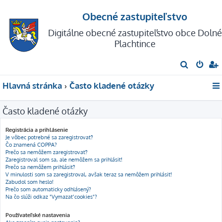
Obecné zastupiteľstvo
Digitálne obecné zastupiteľstvo obce Dolné
Plachtince
H
ľ
Hlavná stránka
Často kladené otázky
a
d
Často kladené otázky
a
ť
Registrácia a prihlásenie
Je vôbec potrebné sa zaregistrovať?
Čo znamená COPPA?
Prečo sa nemôžem zaregistrovať?
Zaregistroval som sa, ale nemôžem sa prihlásiť!
Prečo sa nemôžem prihlásiť?
V minulosti som sa zaregistroval, avšak teraz sa nemôžem prihlásiť!
Zabudol som heslo!
Prečo som automaticky odhlásený?
Na čo slúži odkaz "Vymazať cookies"?
Používateľské nastavenia