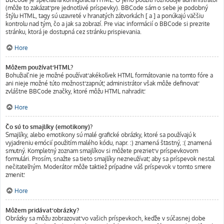
(môže to zakázať pre jednotlivé príspevky). BBCode sám o sebe je podobný
štýlu HTML, tagy sú uzavreté v hranatých zátvorkách [ a ] a ponúkajú väčšiu
kontrolu nad tým, čo a jak sa zobrazí. Pre viac informácií o BBCode si prezrite
stránku, ktorá je dostupná cez stránku prispievania.
Hore
Môžem používať HTML?
Bohužiaľ nie je možné používať akékoľvek HTML formátovanie na tomto fóre a
ani nieje možné túto možnosť zapnúť, administrátor však môže definovať
zvláštne BBCode značky, ktoré môžu HTML nahradiť.
Hore
Čo sú to smajlíky (emotikony)?
Smajlíky, alebo emotikony sú malé grafické obrázky, ktoré sa používajú k
vyjadreniu emócií použitím malého kódu, napr. :) znamená šťastný, :( znamená
smutný. Kompletný zoznam smajlíkov si môžete prezrieť v príspevkovom
formulári. Prosím, snažte sa tieto smajlíky nezneužívať, aby sa príspevok nestal
nečitateľným. Moderátor môže taktiež prípadne váš príspevok v tomto smere
zmeniť.
Hore
Môžem pridávať obrázky?
Obrázky sa môžu zobrazovať vo vašich príspevkoch, keďže v súčasnej dobe