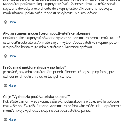
Moderátor používateľskej skupiny musí vašu žiadosť schváliť a môže sa vás
spýtať na dôvody, prečo chcete do skupiny vstúpiť. Prosím, nenadávajte
moderátorovi, pokiaľ vašej žiadosti nevyhovie. Má svoj dôvod.
Hore
Ako sa stanem moderátorom používateľskej skupiny?
Používateľské skupiny sú pôvodne vytvorené administrátorom a môžu taktiež
ustanoviť moderátora. Ak máte záujem vytvoriť používateľskú skupinu, potom
ako prvého kontaktujte administrátora súkromnou správou.
Hore
Prečo majú niektoré skupiny inú farbu?
Je možné, aby administrátor fóra pridelil členom určitej skupiny farbu, pre
uľahčenie ich odlíšenia od ostatných členov.
Hore
Čo je "Východzia používateľská skupina"?
Pokiaľ ste členom viac skupín, vaša východzia skupina určuje, akú farbu bude
mať vaše používateľské meno. Administrátor fóra vám môže udeliť oprávnenie
meniť si svoju východziu skupinu cez používateľský panel.
Hore