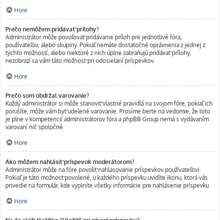
Hore
Prečo nemôžem pridávať prílohy?
Administrátor môže povoľovať pridávanie príloh pre jednotlivé fóra,
používateľov, alebo skupiny. Pokiaľ nemáte dostatočné oprávnenia z jednej z
týchto možností, alebo niektoré z nich úplne zabraňujú pridávať prílohy,
nezobrazí sa vám táto možnosť pri odosielaní príspevkov.
Hore
Prečo som obdržal varovanie?
Každý administrátor si môže stanoviť vlastné pravidlá na svojom fóre, pokiaľ ich
porušíte, môže vám byť udelené varovanie. Prosíme berte na vedomie, že toto
je plne v kompetencií administrátorov fóra a phpBB Group nemá s vydávaním
varovaní nič spoločné.
Hore
Ako môžem nahlásiť príspevok moderátorom?
Administrátor môže na fóre povoliť nahlasovanie príspevkov používateľovi.
Pokiaľ je táto možnosť povolené, u každého príspevku uvidíte ikonu, ktorá vás
privedie na formulár, kde vyplníte všetky informácie pre nahlásenie príspevku.
Hore