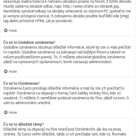
neexistuje žiadna funkcia k nahraniu obrázkov priamo na fórum. Z tohto dôvodu
musíte zadať na obrázok odkaz, napr. http://www.stránk.xx/obrazok.jpg.
Nemôžete vytvárať odkazy na obrázky umiestené vo vlastnom PC (pokiaľ to nie
je verejne prístupná stanica). K zobrazeniu obrázku použite buď BBCode [img]
tag alebo príslušné HTML (ak je povolené).
Hore
Čo sú to Globálne oznámenia?
Globálne oznámenia obsahujú dôležité informácie, ktoré by ste si mali prečítať
čo najskôr. Globálne oznámenie sa zobrazujú nad každým fórom a taktiež vo
vašom používateľskom panely. To, či môžete odosielať globálne oznámenie,
záleží na nastavených oprávneniach, ktoré nastavujú administrátori.
Hore
Čo sú to Oznámenia?
Oznámenia často prinášajú dôležité informácie a mali by ste ich prečítať čo
najskôr. Oznámenia sa objavujú v hornej časti každej stránky fóra, kde sú
uvedené. Či môžete či nemôžete pridávať oznámenia do fóra, záleží na tom, či
vám to administrátor umožnil.
Hore
Čo sú to dôležité témy?
Dôležité témy sa objavujú na fóre hneď pod Oznámením, ale iba na prvej
stránke. Sú často veľmi dôležité, takže si ich prečítajte tam, kde sú. Rovnako