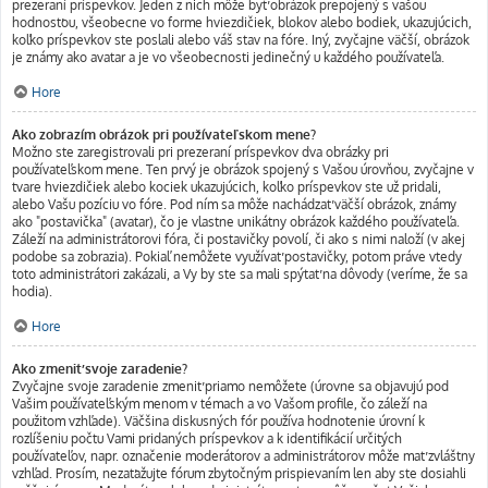
prezeraní príspevkov. Jeden z nich môže byť obrázok prepojený s vašou
hodnosťou, všeobecne vo forme hviezdičiek, blokov alebo bodiek, ukazujúcich,
koľko príspevkov ste poslali alebo váš stav na fóre. Iný, zvyčajne väčší, obrázok
je známy ako avatar a je vo všeobecnosti jedinečný u každého používateľa.
Hore
Ako zobrazím obrázok pri používateľskom mene?
Možno ste zaregistrovali pri prezeraní príspevkov dva obrázky pri
používateľskom mene. Ten prvý je obrázok spojený s Vašou úrovňou, zvyčajne v
tvare hviezdičiek alebo kociek ukazujúcich, koľko príspevkov ste už pridali,
alebo Vašu pozíciu vo fóre. Pod ním sa môže nachádzať väčší obrázok, známy
ako "postavička" (avatar), čo je vlastne unikátny obrázok každého používateľa.
Záleží na administrátorovi fóra, či postavičky povolí, či ako s nimi naloží (v akej
podobe sa zobrazia). Pokiaľ nemôžete využívať postavičky, potom práve vtedy
toto administrátori zakázali, a Vy by ste sa mali spýtať na dôvody (veríme, že sa
hodia).
Hore
Ako zmeniť svoje zaradenie?
Zvyčajne svoje zaradenie zmeniť priamo nemôžete (úrovne sa objavujú pod
Vašim používateľským menom v témach a vo Vašom profile, čo záleží na
použitom vzhľade). Väčšina diskusných fór používa hodnotenie úrovní k
rozlíšeniu počtu Vami pridaných príspevkov a k identifikácií určitých
používateľov, napr. označenie moderátorov a administrátorov môže mať zvláštny
vzhľad. Prosím, nezaťažujte fórum zbytočným prispievaním len aby ste dosiahli