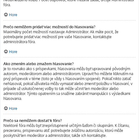
fóra.
Hore
Prečo nemôžem pridať viac možností do hlasovania?
Maximálny počet možností nastavuje Administrátor. Ak máte pocit, že
potrebujete pridať viac možností pre vaše hlasovanie, kontaktujte
administrátora fóra.
Hore
Ako zmením alebo zmažem hlasovanie?
Je to rovnako ako s príspevkami, hlasovania môžu byť upravované pôvodným
autorom, moderátorom alebo administrátorom. Upraviť ho môžete kliknutím na
prvý príspevok v téme (toto je vždy s hlasovaním spojené). Pokiaľ nikto zatiaľ
nehlasoval, pokiaľ užívatelia môžu vymazať alebo zmeniť položku v hlasovaní, v
prípade už uskutočnenej voľby to tak môže učiniť len moderátor alebo
administrátor. Týmto opatrením sa snažíme zabrániť manipulácii s výsledkami
hlasovania.
Hore
Prečo sa nemôžem dostať k fóru?
Niektoré fóra môžu byť zneprístupnené určitým ľuďom či skupinám. K čítaniu,
prezeraniu, prispievaniu atď. potrebujete zvláštnu autorizáciu, ktorú môže
poskytnúť len moderátor a administrátor, takže ich kontaktujte.