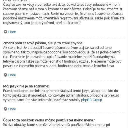
Časy sú takmer vždy v poriadku, avšak to, čo vidíte sú časy zobrazené v inom
časovom pásme než v tom, v ktorom sa nachádzate. Pokiaľ je to tak, zmeňte si
časové pásmo v nastaveniach. Berte na vedomie, že zmenu časového pásma a
podobné nastavenia môžu meniť len registrovaní užívatelia. Takže pokiaľ nie ste
registrovaný, toto je dobrý dôvod, prečo tak urobiť!
Hore
Zmenil som časové pásmo, ale je to stále chybne!
Ak ste si istí, že ste zadali časové pásmo správne a aj tak sa líši od toho
správneho, tak tou najpravdepodobnejšou odpoveďou je, že sa jedná o letný
čas. Fórum nie je stavané na uplatňovanie rozdielov medzi štandardným a
letným časom, takže sa môže jednať o 1 hodinový rozdiel. Riešením môže byť
posunutie časového pásma o jednu hodinu po dobu trvania letného času.
Hore
Môj jazyk nie je na zozname!
Pravdepodobne administrátor nenainštaloval tento jazyk, alebo ho nikto do
tohto jazyka zatiaľ nepreložil. Kontaktujte administrátora, prípadne si preklad
vytvorte sami. Pre viac informácií navštívte stránky
phpBB Group
.
Hore
Čo je to za obrázok vedľa môjho používateľského mena?
Sú dva obrázky, ktoré sa môžu zobraziť vedľa používateľského mena pri