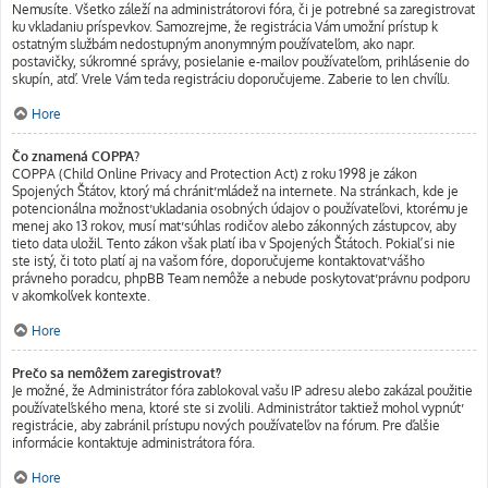
Nemusíte. Všetko záleží na administrátorovi fóra, či je potrebné sa zaregistrovať
ku vkladaniu príspevkov. Samozrejme, že registrácia Vám umožní prístup k
ostatným službám nedostupným anonymným používateľom, ako napr.
postavičky, súkromné správy, posielanie e-mailov používateľom, prihlásenie do
skupín, atď. Vrele Vám teda registráciu doporučujeme. Zaberie to len chvíľu.
Hore
Čo znamená COPPA?
COPPA (Child Online Privacy and Protection Act) z roku 1998 je zákon
Spojených Štátov, ktorý má chrániť mládež na internete. Na stránkach, kde je
potencionálna možnosť ukladania osobných údajov o používateľovi, ktorému je
menej ako 13 rokov, musí mať súhlas rodičov alebo zákonných zástupcov, aby
tieto data uložil. Tento zákon však platí iba v Spojených Štátoch. Pokiaľ si nie
ste istý, či toto platí aj na vašom fóre, doporučujeme kontaktovať vášho
právneho poradcu, phpBB Team nemôže a nebude poskytovať právnu podporu
v akomkoľvek kontexte.
Hore
Prečo sa nemôžem zaregistrovať?
Je možné, že Administrátor fóra zablokoval vašu IP adresu alebo zakázal použitie
používateľského mena, ktoré ste si zvolili. Administrátor taktiež mohol vypnúť
registrácie, aby zabránil prístupu nových používateľov na fórum. Pre ďalšie
informácie kontaktuje administrátora fóra.
Hore