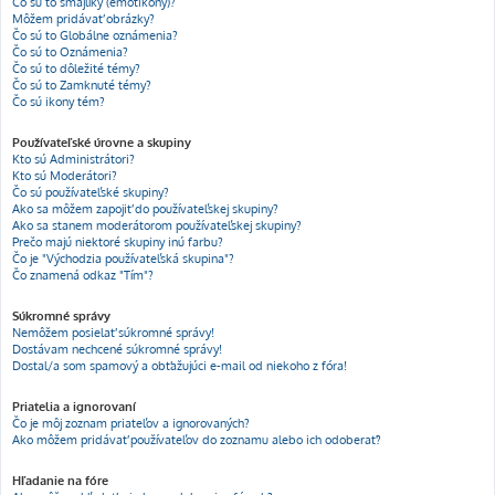
Čo sú to smajlíky (emotikony)?
Môžem pridávať obrázky?
Čo sú to Globálne oznámenia?
Čo sú to Oznámenia?
Čo sú to dôležité témy?
Čo sú to Zamknuté témy?
Čo sú ikony tém?
Používateľské úrovne a skupiny
Kto sú Administrátori?
Kto sú Moderátori?
Čo sú používateľské skupiny?
Ako sa môžem zapojiť do používateľskej skupiny?
Ako sa stanem moderátorom používateľskej skupiny?
Prečo majú niektoré skupiny inú farbu?
Čo je "Východzia používateľská skupina"?
Čo znamená odkaz "Tím"?
Súkromné správy
Nemôžem posielať súkromné správy!
Dostávam nechcené súkromné správy!
Dostal/a som spamový a obťažujúci e-mail od niekoho z fóra!
Priatelia a ignorovaní
Čo je môj zoznam priateľov a ignorovaných?
Ako môžem pridávať používateľov do zoznamu alebo ich odoberať?
Hľadanie na fóre