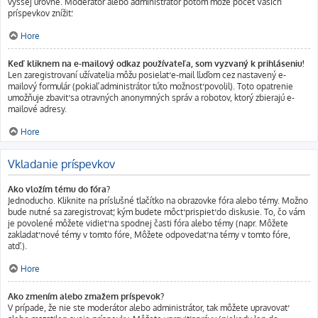
vyššej úrovne. Moderátor alebo administrátor potom môže počet Vašich
príspevkov znížiť.
Hore
Keď kliknem na e-mailový odkaz používateľa, som vyzvaný k prihláseniu!
Len zaregistrovaní užívatelia môžu posielať e-mail ľuďom cez nastavený e-
mailový formulár (pokiaľ administrátor túto možnosť povolil). Toto opatrenie
umožňuje zbaviť sa otravných anonymných správ a robotov, ktorý zbierajú e-
mailové adresy.
Hore
Vkladanie príspevkov
Ako vložím tému do fóra?
Jednoducho. Kliknite na príslušné tlačítko na obrazovke fóra alebo témy. Možno
bude nutné sa zaregistrovať, kým budete môcť prispieť do diskusie. To, čo vám
je povolené môžete vidieť na spodnej časti fóra alebo témy (napr. Môžete
zakladať nové témy v tomto fóre, Môžete odpovedať na témy v tomto fóre,
atď.).
Hore
Ako zmením alebo zmažem príspevok?
V prípade, že nie ste moderátor alebo administrátor, tak môžete upravovať