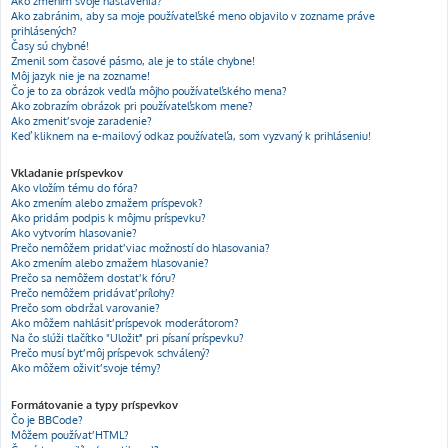
Ako zmením svoje nastavenia?
Ako zabránim, aby sa moje používateľské meno objavilo v zozname práve
prihlásených?
Časy sú chybné!
Zmenil som časové pásmo, ale je to stále chybne!
Môj jazyk nie je na zozname!
Čo je to za obrázok vedľa môjho používateľského mena?
Ako zobrazím obrázok pri používateľskom mene?
Ako zmeniť svoje zaradenie?
Keď kliknem na e-mailový odkaz používateľa, som vyzvaný k prihláseniu!
Vkladanie príspevkov
Ako vložím tému do fóra?
Ako zmením alebo zmažem príspevok?
Ako pridám podpis k môjmu príspevku?
Ako vytvorím hlasovanie?
Prečo nemôžem pridať viac možností do hlasovania?
Ako zmením alebo zmažem hlasovanie?
Prečo sa nemôžem dostať k fóru?
Prečo nemôžem pridávať prílohy?
Prečo som obdržal varovanie?
Ako môžem nahlásiť príspevok moderátorom?
Na čo slúži tlačítko "Uložiť" pri písaní príspevku?
Prečo musí byť môj príspevok schválený?
Ako môžem oživiť svoje témy?
Formátovanie a typy príspevkov
Čo je BBCode?
Môžem používať HTML?