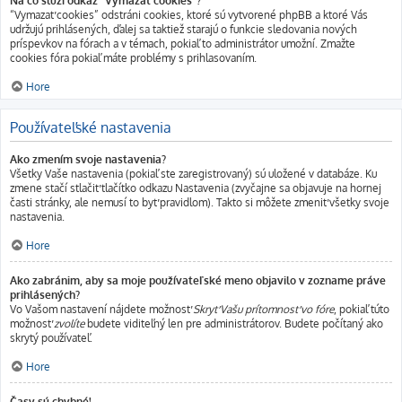
Na čo slúži odkaz "Vymazať cookies"?
“Vymazať cookies” odstráni cookies, ktoré sú vytvorené phpBB a ktoré Vás
udržujú prihlásených, ďalej sa taktiež starajú o funkcie sledovania nových
príspevkov na fórach a v témach, pokiaľ to administrátor umožní. Zmažte
cookies fóra pokiaľ máte problémy s prihlasovaním.
Hore
Používateľské nastavenia
Ako zmením svoje nastavenia?
Všetky Vaše nastavenia (pokiaľ ste zaregistrovaný) sú uložené v databáze. Ku
zmene stačí stlačiť tlačítko odkazu Nastavenia (zvyčajne sa objavuje na hornej
časti stránky, ale nemusí to byť pravidlom). Takto si môžete zmeniť všetky svoje
nastavenia.
Hore
Ako zabránim, aby sa moje používateľské meno objavilo v zozname práve
prihlásených?
Vo Vašom nastavení nájdete možnosť
Skryť Vašu prítomnosť vo fóre
, pokiaľ túto
možnosť
zvolíte
budete viditeľný len pre administrátorov. Budete počítaný ako
skrytý používateľ.
Hore
Časy sú chybné!