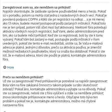
Zaregistroval som sa, ale nemôžem sa prihlásiť!
Najskôr skontrolujte, že zadávate správne používateľské meno a heslo. Pokiaľ
sú v poriadku, potom sa mohla stať jedna z nasledovných dvoch vecí. Pokiaľ je
povolená podpora COPPA a klikli ste pri registrácii na odkaz ... a je mi menej
ako 13 rokov, budete musieť postupovať podľa zaslaných inštrukcií. Pokiaľ toto
nie je ten prípad, potom Váš účet musí byť aktivovaný. Niektoré fóra potrebujú
aktiváciu všetkých nových registrácií, buď Vami, alebo administrátorom pred
tim, ako sa budete môcť prihlásiť. Keď ste sa registrovali, boli by ste k tomu
vyzvaný. Pokiaľ Vám bol zaslaný e-mail, postupujte podľa inštrukcií v ňom
uvedených, pokiaľ ste tento e-mail neobdržali, uistite sa, že Vaša e-mailová
adresa je platná. Jedným z dôvodov, prečo sa aktivácia používa, je zmenšiť
možnosť nežiaducich používateľov, ktorý sa snažia iba obťažovať. Pokiaľ si ste
istí, že e-mailová adresa, ktorú ste použili je platná, kontaktujte administrátora
fóra.
Hore
Prečo sa nemôžem prihlásiť?
Už ste sa zaregistrovali? Pred prihlásením je potrebné sa najskôr zaregistrovať.
Bola Vám na fóre zakázaná činnosť (v takom prípade sa táto skutočnosť
zobrazí)? Pokiaľ áno, kontaktujte administrátora a pýtajte sa na dôvody. Pokiaľ
ste sa zaregistrovali, neboli ste z fóra vylúčení a stále sa nemôžete prihlásiť,
znova skontrolujte prihlasovacie meno a heslo. Obyčajne toto býva ten
problém a pokiaľ nie je, kontaktujte administrátora, možno má chybné
nastavenia fóra.