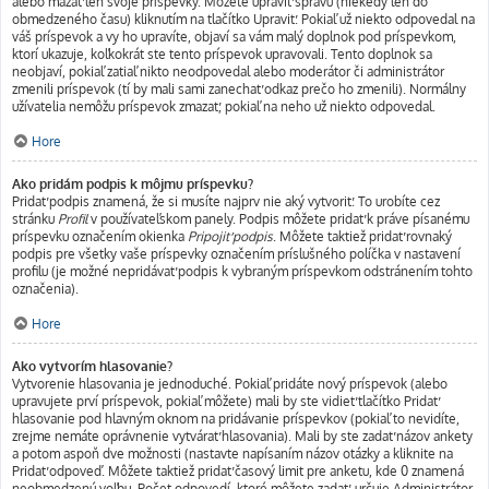
alebo mazať len svoje príspevky. Môžete upraviť správu (niekedy len do
obmedzeného času) kliknutím na tlačítko Upraviť. Pokiaľ už niekto odpovedal na
váš príspevok a vy ho upravíte, objaví sa vám malý doplnok pod príspevkom,
ktorí ukazuje, koľkokrát ste tento príspevok upravovali. Tento doplnok sa
neobjaví, pokiaľ zatiaľ nikto neodpovedal alebo moderátor či administrátor
zmenili príspevok (tí by mali sami zanechať odkaz prečo ho zmenili). Normálny
užívatelia nemôžu príspevok zmazať, pokiaľ na neho už niekto odpovedal.
Hore
Ako pridám podpis k môjmu príspevku?
Pridať podpis znamená, že si musíte najprv nie aký vytvoriť. To urobíte cez
stránku
Profil
v používateľskom panely. Podpis môžete pridať k práve písanému
príspevku označením okienka
Pripojiť podpis
. Môžete taktiež pridať rovnaký
podpis pre všetky vaše príspevky označením príslušného políčka v nastavení
profilu (je možné nepridávať podpis k vybraným príspevkom odstránením tohto
označenia).
Hore
Ako vytvorím hlasovanie?
Vytvorenie hlasovania je jednoduché. Pokiaľ pridáte nový príspevok (alebo
upravujete prví príspevok, pokiaľ môžete) mali by ste vidieť tlačítko Pridať
hlasovanie pod hlavným oknom na pridávanie príspevkov (pokiaľ to nevidíte,
zrejme nemáte oprávnenie vytvárať hlasovania). Mali by ste zadať názov ankety
a potom aspoň dve možnosti (nastavte napísaním názov otázky a kliknite na
Pridať odpoveď. Môžete taktiež pridať časový limit pre anketu, kde 0 znamená
neobmedzenú voľbu. Počet odpovedí, ktoré môžete zadať, určuje Administrátor