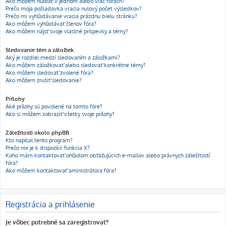
Ako môžem hľadať v jednom alebo viac fórach?
Prečo moja požiadavka vracia nulový počet výsledkov?
Prečo mi vyhľadávanie vracia prázdnu bielu stránku?
Ako môžem vyhľadávať členov fóra?
Ako môžem nájsť svoje vlastné príspevky a témy?
Sledovanie tém a záložiek
Aký je rozdiel medzi sledovaním a záložkami?
Ako môžem záložkovať alebo sledovať konkrétne témy?
Ako môžem sledovať zvolené fóra?
Ako môžem zrušiť sledovanie?
Prílohy
Aké prílohy sú povolené na tomto fóre?
Ako si môžem zobraziť všetky svoje prílohy?
Záležitosti okolo phpBB
Kto napísal tento program?
Prečo nie je k dispozícii funkcia X?
Koho mám kontaktovať ohľadom obťažujúcich e-mailov alebo právnych záležitostí
fóra?
Ako môžem kontaktovať aministrátora fóra?
Registrácia a prihlásenie
Je vôbec potrebné sa zaregistrovať?