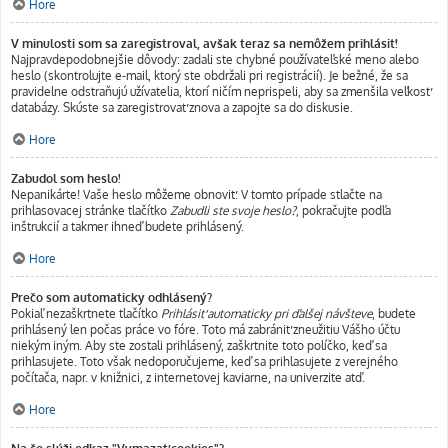
Hore
V minulosti som sa zaregistroval, avšak teraz sa nemôžem prihlásiť!
Najpravdepodobnejšie dôvody: zadali ste chybné používateľské meno alebo
heslo (skontrolujte e-mail, ktorý ste obdržali pri registrácií). Je bežné, že sa
pravidelne odstraňujú užívatelia, ktorí ničím neprispeli, aby sa zmenšila veľkosť
databázy. Skúste sa zaregistrovať znova a zapojte sa do diskusie.
Hore
Zabudol som heslo!
Nepanikárte! Vaše heslo môžeme obnoviť. V tomto prípade stlačte na
prihlasovacej stránke tlačítko
Zabudli ste svoje heslo?
, pokračujte podľa
inštrukcií a takmer ihneď budete prihlásený.
Hore
Prečo som automaticky odhlásený?
Pokiaľ nezaškrtnete tlačítko
Prihlásiť automaticky pri ďalšej návšteve
, budete
prihlásený len počas práce vo fóre. Toto má zabrániť zneužitiu Vášho účtu
niekým iným. Aby ste zostali prihlásený, zaškrtnite toto políčko, keď sa
prihlasujete. Toto však nedoporučujeme, keď sa prihlasujete z verejného
počítača, napr. v knižnici, z internetovej kaviarne, na univerzite atď.
Hore