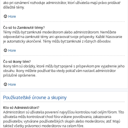
ako pri oznámení rozhoduje administrátor, ktorí užívatelia majú právo pridávať
dôležité témy.
Hore
Čo sú to Zamknuté témy?
Témy môžu byť zamknuté moderátorom alebo administrátorom. Nemôžete
odpovedať na zamknuté témy ani upravovať svoje príspevky. Každé hlasovanie
je automaticky ukončené. Témy môžu byť zamknuté z rôznych dôvodov.
Hore
Čo sú ikony tém?
Ikony tém sú obrázky, ktoré môžu byť spojené s príspevkom pre vyjadrenie jeho
obsahu. Ikony môžete používať iba vtedy pokiaľ vám nastavil administrátor
príslušné oprávnenie.
Hore
Používateľské úrovne a skupiny
Kto sú Administrátori?
Administrátori sú užívatelia poverení najvyššou kontrolou nad celým fórom. Títo
užívatelia môžu kontrolovať chod fóra vrátane povoľovania, zakazovania
používateľov, vytvárane používateľských skupín alebo moderátorov, atď. Majú
taktiež všetky právomoci moderátorov na celom fóre.