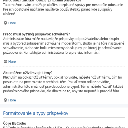
Na čo slúži tlačítko "Uložiť" pri písaní príspevku?
Táto možnosť vám umožňuje uložiť si rozpísané správy pre neskoršie odoslanie.
Pre ich opätovné načítanie navštívte používateľský panel, kde sú správy
uložené.
Hore
Prečo musí byť môj príspevok schválený?
Administrátor fóra môže nastaviť, že príspevky od používateľov alebo skupín
musia byť pred zobrazením schválené moderátormi. Buďto je na fóre nastavené
schvaľovanie, alebo ste boli umiestnený do skupiny, pri ktorej je schvaľovanie
požadované. Kontaktujte administrátora fóra pre viac informácií.
Hore
Ako môžem oživiť svoje témy?
Kliknutím na odkaz "Oživiť tému", pokiaľ ho vidíte, môžete "oživiť" tému, čím ho
posuniete na prvé miesto v prehľadu tém. Pokiaľ tento odkaz nevidíte,
administrátor túto možnosť pravdepodobne vypol. Tému môžete "oživiť" taktiež
pridaním nového príspevku, ale dbajte na to, aby ste neporušili pravidlá fóra.
Hore
Formátovanie a typy príspevkov
Čo je BBCode?
BBCode je špeciálna konfigurácia HTML. O jeho použití rozhoduje administrátor