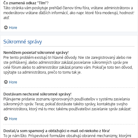
Čo znamená odkaz "Tím"?
Táto stránka vám poskytuje prehľad členov tímu fóra, vrátane administrátorov a
moderátorov vrátane ďalších informácií, ako napr. ktoré fóra moderujú, hodnosť
atď.
Hore
Súkromné správy
Nemôžem posielať súkromné správy!
Pre tento problém existujú tri hlavné dôvody. Nie ste zaregistrovaný alebo nie
ste prihlásený, alebo administrátor zakázal posielanie súkromných správ pre
celé fórum alebo to administrátor zakázal priamo vám. Pokiaľ je toto ten dôvod,
spýtajte sa administrátora, prečo to tomu tak je.
Hore
Dostávam nechcené súkromné správy!
Plánujeme pridanie zoznamu ignorovaných používateľov v systému zasielania
súkromných správ. Teraz, pokiaľ dostávate takéto správy, kontaktujte svojho
administrátora, ktorý má tu moc takému používateľovi zasielanie správ zakázať.
Hore
Dostal/a som spamový a obťažujúci e-mail od niekoho z fóra!
To je nám ľúto. Príspevkové formuláre obsahujú obranné mechanizmy, ktorými